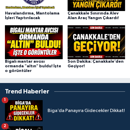
Havalandırma, Mantolama
Çanakkale Sınırında Alev
İşleri Yaptırılacak
Alan Araç Yangın Çıkardı!
Bigalı mantar avcısı
Son Dakika: Çanakkale’den
ormanda "altın" buldu! İşte
Geçiyor!
o görüntüler
Trend Haberler
1
Biga’da Panayıra Gidecekler Dikkat!
2