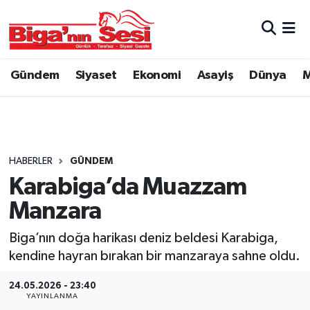
Asayiş
Çanakkale Hava Durumu
Gündem
Siyaset
Ekonomi
Asayiş
Dünya
M
Astroloji
Çanakkale Trafik Yoğunluk Haritası
Belde ve Köyler
Süper Lig Puan Durumu ve Fikstür
Belediye
Tüm Manşetler
HABERLER
GÜNDEM
Karabiga’da Muazzam
Dünya
Son Dakika Haberleri
Manzara
Eğitim
Haber Arşivi
Biga’nın doğa harikası deniz beldesi Karabiga,
kendine hayran bırakan bir manzaraya sahne oldu.
Ekonomi
24.05.2026 - 23:40
YAYINLANMA
Genel