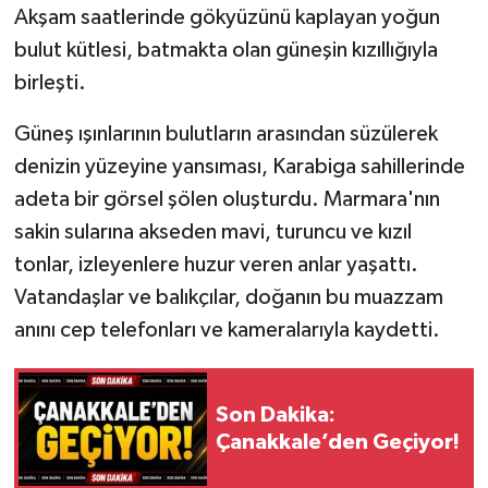
Akşam saatlerinde gökyüzünü kaplayan yoğun
bulut kütlesi, batmakta olan güneşin kızıllığıyla
Siyaset
birleşti.
Spor
Güneş ışınlarının bulutların arasından süzülerek
Tarım ve Ekonomi
denizin yüzeyine yansıması, Karabiga sahillerinde
adeta bir görsel şölen oluşturdu. Marmara'nın
Teknoloji
sakin sularına akseden mavi, turuncu ve kızıl
tonlar, izleyenlere huzur veren anlar yaşattı.
Ulusal
Vatandaşlar ve balıkçılar, doğanın bu muazzam
anını cep telefonları ve kameralarıyla kaydetti.
Yaşam
Son Dakika:
Çanakkale’den Geçiyor!