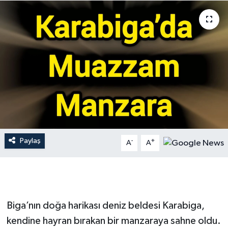
Gündem
Hava Durumu
İlan
Kültür Sanat
Magazin
Paylaş
-
+
A
A
Otomobil
Politika
Resmî ilanlar
Biga’nın doğa harikası deniz beldesi Karabiga,
kendine hayran bırakan bir manzaraya sahne oldu.
Sağlık