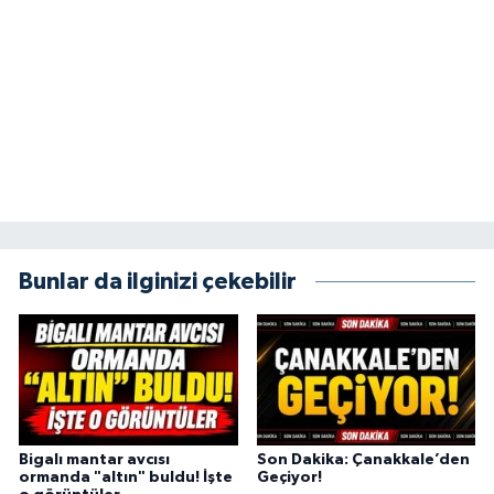
Bunlar da ilginizi çekebilir
Bigalı mantar avcısı
Son Dakika: Çanakkale’den
ormanda "altın" buldu! İşte
Geçiyor!