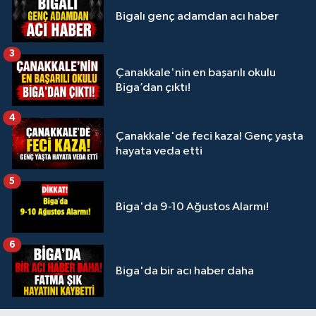
Bigalı genç adamdan acı haber
3
Çanakkale'nin en başarılı okulu
Biga’dan çıktı!
4
Çanakkale'de feci kaza! Genç yaşta
hayata veda etti
5
Biga'da 9-10 Ağustos Alarmı!
6
Biga'da bir acı haber daha