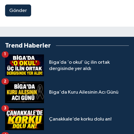
Gönder
Trend Haberler
1
Biga’da ‘o okul’ üç ilin ortak
dergisinde yer aldı
2
Biga'da Kuru Ailesinin Acı Günü
3
Çanakkale’de korku dolu an!