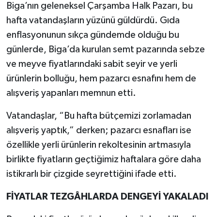
Biga’nın geleneksel Çarşamba Halk Pazarı, bu
hafta vatandaşların yüzünü güldürdü. Gıda
Siyaset
enflasyonunun sıkça gündemde olduğu bu
Spor
günlerde, Biga’da kurulan semt pazarında sebze
ve meyve fiyatlarındaki sabit seyir ve yerli
Tarım ve Ekonomi
ürünlerin bolluğu, hem pazarcı esnafını hem de
alışveriş yapanları memnun etti.
Teknoloji
Vatandaşlar, “Bu hafta bütçemizi zorlamadan
Ulusal
alışveriş yaptık,” derken; pazarcı esnafları ise
özellikle yerli ürünlerin rekoltesinin artmasıyla
Yaşam
birlikte fiyatların geçtiğimiz haftalara göre daha
istikrarlı bir çizgide seyrettiğini ifade etti.
FİYATLAR TEZGÂHLARDA DENGEYİ YAKALADI