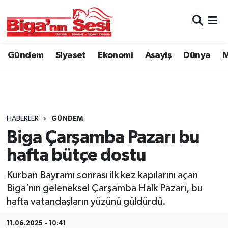
Asayiş
Çanakkale Hava Durumu
Gündem
Siyaset
Ekonomi
Asayiş
Dünya
M
Astroloji
Çanakkale Trafik Yoğunluk Haritası
Belde ve Köyler
Süper Lig Puan Durumu ve Fikstür
Belediye
Tüm Manşetler
HABERLER
GÜNDEM
Biga Çarşamba Pazarı bu
Dünya
Son Dakika Haberleri
hafta bütçe dostu
Eğitim
Haber Arşivi
Kurban Bayramı sonrası ilk kez kapılarını açan
Biga’nın geleneksel Çarşamba Halk Pazarı, bu
Ekonomi
hafta vatandaşların yüzünü güldürdü.
Genel
11.06.2025 - 10:41