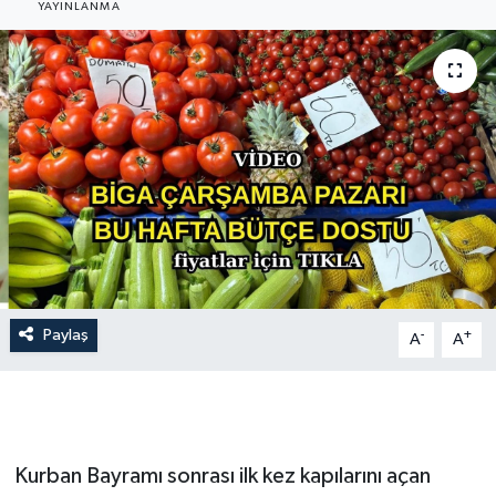
YAYINLANMA
Gündem
Hava Durumu
İlan
Kültür Sanat
Magazin
Otomobil
Paylaş
-
+
A
A
Politika
Resmî ilanlar
Kurban Bayramı sonrası ilk kez kapılarını açan
Sağlık