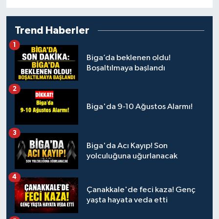
Siyaset
Trend Haberler
1
Spor
Biga’da beklenen oldu!
Boşaltılmaya başlandı
Tarım ve Ekonomi
2
Teknoloji
Biga'da 9-10 Ağustos Alarmı!
Ulusal
3
Biga'da Acı Kayıp! Son
Yaşam
yolculuğuna uğurlanacak
4
Çanakkale'de feci kaza! Genç
yaşta hayata veda etti