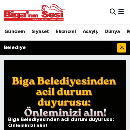
Asayiş
Çanakkale Hava Durumu
Gündem
Siyaset
Ekonomi
Asayiş
Dünya
M
Astroloji
Çanakkale Trafik Yoğunluk Haritası
Belediye
Belde ve Köyler
Süper Lig Puan Durumu ve Fikstür
Belediye
Tüm Manşetler
Dünya
Son Dakika Haberleri
Eğitim
Haber Arşivi
Ekonomi
Biga Belediyesinden acil durum duyurusu:
Genel
Önleminizi alın!