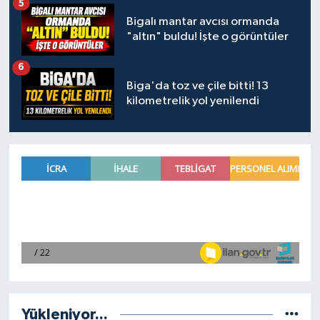
5
Bigalı mantar avcısı ormanda
"altın" buldu! İşte o görüntüler
6
Biga'da toz ve çile bitti! 13
kilometrelik yol yenilendi
Yükleniyor...