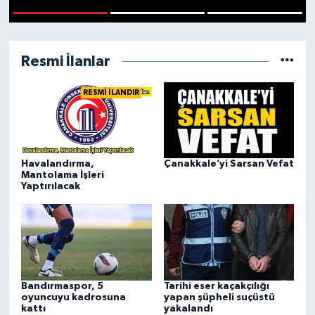
Gündem
1
2
3
Resmi İlanlar
Hava Durumu
RESMİ İLANDIR
İlan
Kültür Sanat
Havalandırma,
Çanakkale’yi Sarsan Vefat
Magazin
Mantolama İşleri
Yaptırılacak
Otomobil
Politika
Resmî ilanlar
Bandırmaspor, 5
Tarihi eser kaçakçılığı
oyuncuyu kadrosuna
yapan şüpheli suçüstü
kattı
yakalandı
Sağlık