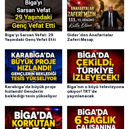
Biga'yı Sarsan Vefat: 29
Gider'den Anafartalar
Yaşındaki Genç Vefat Etti
Zaferi Mesajı
Karabiga’da büyük proje
Biga’nın o köyü televizyona
hızlandı! Gençlerin
çıkıyor! TRT’de
beklediği tesis yükseliyor
yayınlanacak