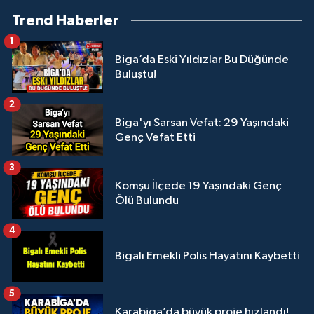
Trend Haberler
1
Biga’da Eski Yıldızlar Bu Düğünde
Buluştu!
2
Biga'yı Sarsan Vefat: 29 Yaşındaki
Genç Vefat Etti
3
Komşu İlçede 19 Yaşındaki Genç
Ölü Bulundu
4
Bigalı Emekli Polis Hayatını Kaybetti
5
Karabiga’da büyük proje hızlandı!