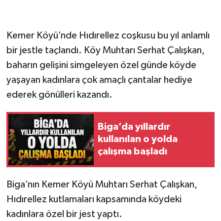
Siyaset
Kemer Köyü’nde Hıdırellez coşkusu bu yıl anlamlı
Spor
bir jestle taçlandı. Köy Muhtarı Serhat Çalışkan,
baharın gelişini simgeleyen özel günde köyde
Tarım ve Ekonomi
yaşayan kadınlara çok amaçlı çantalar hediye
ederek gönülleri kazandı.
Teknoloji
Ulusal
Biga’da yıllardır
kullanılan o yolda
Yaşam
çalışma başladı
Biga’nın Kemer Köyü Muhtarı Serhat Çalışkan,
Hıdırellez kutlamaları kapsamında köydeki
kadınlara özel bir jest yaptı.