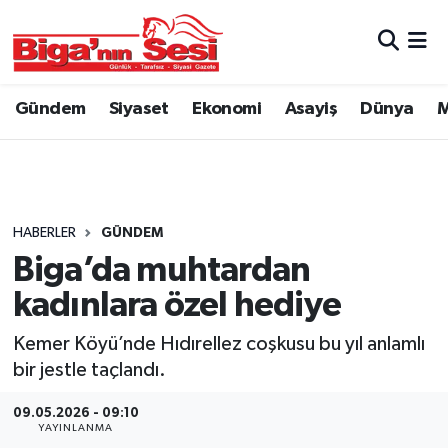
Asayiş
Çanakkale Hava Durumu
Gündem
Siyaset
Ekonomi
Asayiş
Dünya
M
Astroloji
Çanakkale Trafik Yoğunluk Haritası
Belde ve Köyler
Süper Lig Puan Durumu ve Fikstür
Belediye
Tüm Manşetler
HABERLER
GÜNDEM
Biga’da muhtardan
Dünya
Son Dakika Haberleri
kadınlara özel hediye
Eğitim
Haber Arşivi
Kemer Köyü’nde Hıdırellez coşkusu bu yıl anlamlı
bir jestle taçlandı.
Ekonomi
09.05.2026 - 09:10
YAYINLANMA
Genel