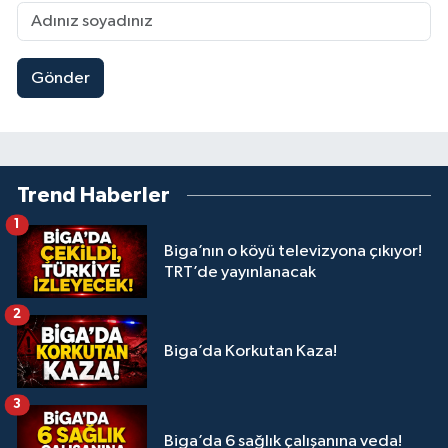
Gönder
Trend Haberler
1
Biga’nın o köyü televizyona çıkıyor!
TRT’de yayınlanacak
2
Biga’da Korkutan Kaza!
3
Biga’da 6 sağlık çalışanına veda!