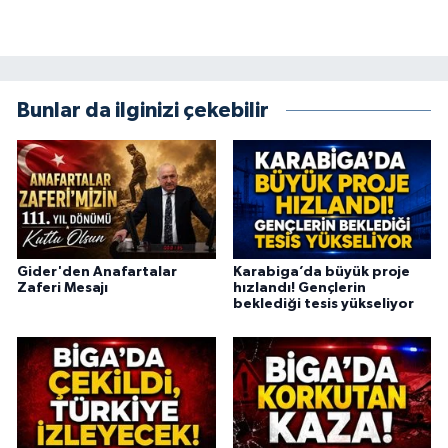
Bunlar da ilginizi çekebilir
Gider'den Anafartalar
Karabiga’da büyük proje
Zaferi Mesajı
hızlandı! Gençlerin
beklediği tesis yükseliyor