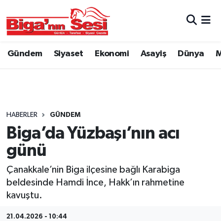
Asayiş
Çanakkale Hava Durumu
Gündem
Siyaset
Ekonomi
Asayiş
Dünya
M
Astroloji
Çanakkale Trafik Yoğunluk Haritası
Belde ve Köyler
Süper Lig Puan Durumu ve Fikstür
Belediye
Tüm Manşetler
HABERLER
GÜNDEM
Biga’da Yüzbaşı’nın acı
Dünya
Son Dakika Haberleri
günü
Eğitim
Haber Arşivi
Çanakkale’nin Biga ilçesine bağlı Karabiga
beldesinde Hamdi İnce, Hakk’ın rahmetine
Ekonomi
kavuştu.
Genel
21.04.2026 - 10:44