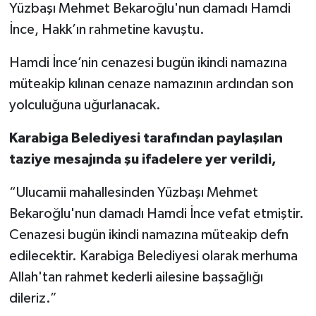
Yüzbaşı Mehmet Bekaroğlu'nun damadı Hamdi
İnce, Hakk’ın rahmetine kavuştu.
Siyaset
Hamdi İnce’nin cenazesi bugün ikindi namazına
Spor
müteakip kılınan cenaze namazının ardından son
yolculuğuna uğurlanacak.
Tarım ve Ekonomi
Karabiga Belediyesi tarafından paylaşılan
Teknoloji
taziye mesajında şu ifadelere yer verildi,
Ulusal
“Ulucamii mahallesinden Yüzbaşı Mehmet
Bekaroğlu'nun damadı Hamdi İnce vefat etmiştir.
Yaşam
Cenazesi bugün ikindi namazına müteakip defn
edilecektir. Karabiga Belediyesi olarak merhuma
Allah'tan rahmet kederli ailesine başsağlığı
dileriz.”