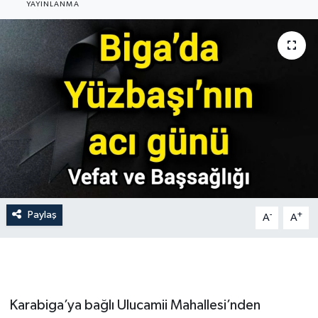
YAYINLANMA
Gündem
Hava Durumu
İlan
Kültür Sanat
Magazin
Otomobil
Paylaş
-
+
A
A
Politika
Resmî ilanlar
Karabiga’ya bağlı Ulucamii Mahallesi’nden
Sağlık