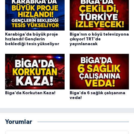
Karabiga’da büyük proje
Biga’nın o köyü televizyona
hızlandı! Gençlerin
çıkıyor! TRT’de
beklediği tesis yükseliyor
yayınlanacak
Biga’da Korkutan Kaza!
Biga’da 6 sağlık çalışanına
veda!
Yorumlar