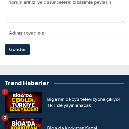
Gönder
Trend Haberler
1
Biga’nın o köyü televizyona çıkıyor!
TRT’de yayınlanacak
2
Biga’da Korkutan Kaza!