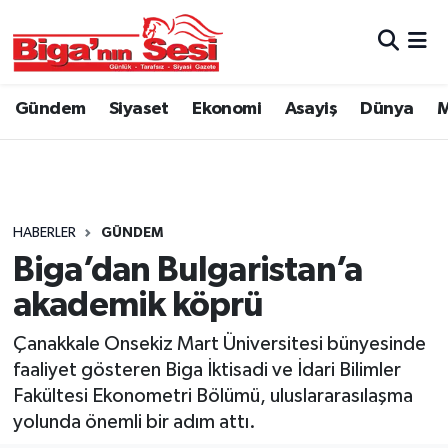
Asayiş
Çanakkale Hava Durumu
Gündem
Siyaset
Ekonomi
Asayiş
Dünya
M
Astroloji
Çanakkale Trafik Yoğunluk Haritası
Belde ve Köyler
Süper Lig Puan Durumu ve Fikstür
Belediye
Tüm Manşetler
HABERLER
GÜNDEM
Biga’dan Bulgaristan’a
Dünya
Son Dakika Haberleri
akademik köprü
Eğitim
Haber Arşivi
Çanakkale Onsekiz Mart Üniversitesi bünyesinde
faaliyet gösteren Biga İktisadi ve İdari Bilimler
Ekonomi
Fakültesi Ekonometri Bölümü, uluslararasılaşma
yolunda önemli bir adım attı.
Genel