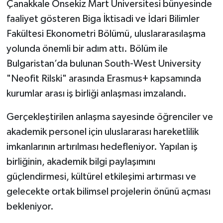
Çanakkale Onsekiz Mart Üniversitesi bünyesinde
faaliyet gösteren Biga İktisadi ve İdari Bilimler
Siyaset
Fakültesi Ekonometri Bölümü, uluslararasılaşma
yolunda önemli bir adım attı. Bölüm ile
Spor
Bulgaristan’da bulunan South-West University
Tarım ve Ekonomi
"Neofit Rilski" arasında Erasmus+ kapsamında
kurumlar arası iş birliği anlaşması imzalandı.
Teknoloji
Gerçekleştirilen anlaşma sayesinde öğrenciler ve
Ulusal
akademik personel için uluslararası hareketlilik
imkanlarının artırılması hedefleniyor. Yapılan iş
Yaşam
birliğinin, akademik bilgi paylaşımını
güçlendirmesi, kültürel etkileşimi artırması ve
gelecekte ortak bilimsel projelerin önünü açması
bekleniyor.