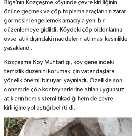
Biga’nın Kozçeşme köyünde çevre kirliliğinin
önüne geçmek ve çöp toplama araçlarının zarar
Siyaset
görmesini engellemek amacıyla yeni bir
düzenlemeye gidildi. Köydeki çöp bidonlarına
Spor
evsel atık dışındaki maddelerin atılması kesinlikle
Tarım ve Ekonomi
yasaklandı.
Teknoloji
Kozçeşme Köy Muhtarlığı, köy genelindeki
temizlik düzenini korumak için vatandaşlara
Ulusal
yönelik önemli bir uyarı yayınladı. Özellikle son
dönemde çöp konteynerlerine atılan uygunsuz
Yaşam
atıkların hem sistemi tıkadığı hem de çevre
kirliliğine yol açtığı belirtildi.