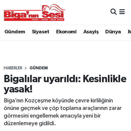
Asayiş
Çanakkale Hava Durumu
Gündem
Siyaset
Ekonomi
Asayiş
Dünya
M
Astroloji
Çanakkale Trafik Yoğunluk Haritası
Belde ve Köyler
Süper Lig Puan Durumu ve Fikstür
Belediye
Tüm Manşetler
HABERLER
GÜNDEM
Bigalılar uyarıldı: Kesinlikle
Dünya
Son Dakika Haberleri
yasak!
Eğitim
Haber Arşivi
Biga’nın Kozçeşme köyünde çevre kirliliğinin
önüne geçmek ve çöp toplama araçlarının zarar
Ekonomi
görmesini engellemek amacıyla yeni bir
düzenlemeye gidildi.
Genel