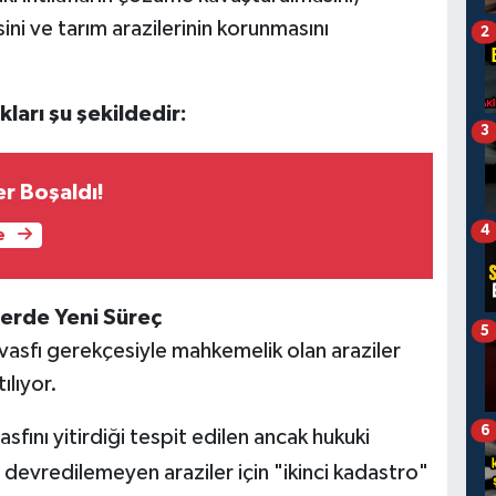
sini ve tarım arazilerinin korunmasını
2
ları şu şekildedir:
3
er Boşaldı!
4
e
lerde Yeni Süreç
5
asfı gerekçesiyle mahkemelik olan araziler
ılıyor.
6
ını yitirdiği tespit edilen ancak hukuki
 devredilemeyen araziler için "ikinci kadastro"