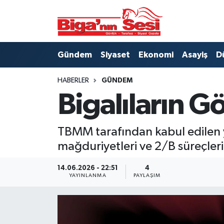
Asayiş
Çanakkale Hava Durumu
Gündem
Siyaset
Ekonomi
Asayiş
D
Astroloji
Çanakkale Trafik Yoğunluk Haritası
HABERLER
GÜNDEM
Belde ve Köyler
Süper Lig Puan Durumu ve Fikstür
Bigalıların G
Belediye
Tüm Manşetler
TBMM tarafından kabul edilen ye
Dünya
Son Dakika Haberleri
mağduriyetleri ve 2/B süreçlerin
Eğitim
Haber Arşivi
14.06.2026 - 22:51
4
YAYINLANMA
PAYLAŞIM
Ekonomi
Genel