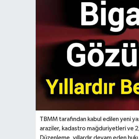
Gündem
Hava Durumu
İlan
Kültür Sanat
Magazin
Otomobil
Politika
TBMM tarafından kabul edilen yeni yas
Resmî ilanlar
araziler, kadastro mağduriyetleri ve 2/
Düzenleme, yıllardır devam eden hukuk
Sağlık