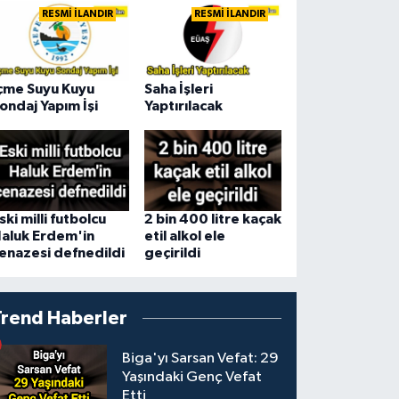
RESMİ İLANDIR
RESMİ İLANDIR
çme Suyu Kuyu
Saha İşleri
ondaj Yapım İşi
Yaptırılacak
ski milli futbolcu
2 bin 400 litre kaçak
aluk Erdem'in
etil alkol ele
enazesi defnedildi
geçirildi
Trend Haberler
Biga'yı Sarsan Vefat: 29
Yaşındaki Genç Vefat
Etti