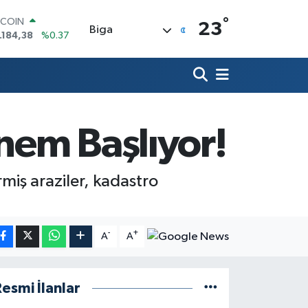
TCOIN
°
23
.184,38
%0.37
Biga
OLAR
,7370
%-0.01
URO
,2510
%0.32
ERLİN
,4811
%0.38
AM ALTIN
önem Başlıyor!
60.55
%0
ST100
.779
%-14
miş araziler, kadastro
-
+
A
A
esmi İlanlar