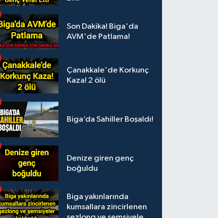
Son Dakika! Biga'da
AVM'de Patlama!
Çanakkale'de Korkunç
Kaza! 2 ölü
Biga’da Sahiller Boşaldı!
Denize giren genç
boğuldu
Biga yakınlarında
kumsallara zincirlenen
şezlong ve şemsiyeler