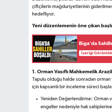
çiftçilerin mağduriyetlerinin giderilme
Siyaset
hedefliyor.
Spor
Yeni düzenlemenin öne çıkan başlık
Tarım ve Ekonomi
Biga’da Sahill
Teknoloji
İçeriği Görüntül
Ulusal
1. Orman Vasıflı Mahkemelik Arazi
Yaşam
Tapulu olduğu halde sonradan orman v
için kapsamlı bir inceleme süreci başlat
Yeniden Değerlendirme: Orman vasf
engeller nedeniyle hak sahiplerine