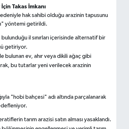
 İçin Takas İmkanı
 nedeniyle hak sahibi olduğu arazinin tapusunu
ı" yöntemi getirildi.
ulunduğu il sınırları içerisinde alternatif bir
 getiriyor.
 bulunan ev, ahır veya dikili ağaç gibi
k, bu tutarlar yeni verilecek arazinin
ığıyla "hobi bahçesi" adı altında parçalanarak
edefleniyor.
atiflerin tarım arazisi satın alması yasaklandı.
n bölünmesinin engellenmesi ve verimli tarım