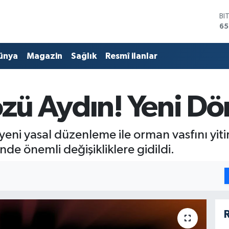
BI
65
D
47
E
ünya
Magazin
Sağlık
Resmî ilanlar
55
ST
64
GR
özü Aydın! Yeni D
66
Bİ
13
ni yasal düzenleme ile orman vasfını yitir
de önemli değişikliklere gidildi.
R