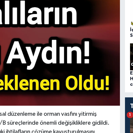
İ
S
E
H
c
al düzenleme ile orman vasfını yitirmiş
1
B süreçlerinde önemli değişikliklere gidildi.
i ihtilafların çözüme kavuşturulmasını,