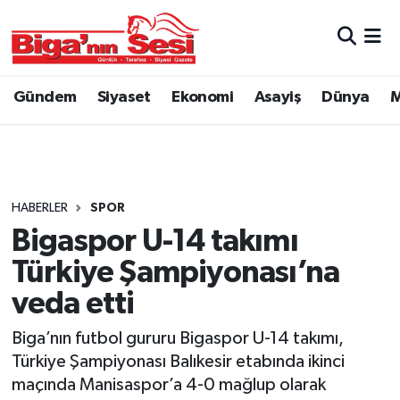
Asayiş
Çanakkale Hava Durumu
Gündem
Siyaset
Ekonomi
Asayiş
Dünya
M
Astroloji
Çanakkale Trafik Yoğunluk Haritası
Belde ve Köyler
Süper Lig Puan Durumu ve Fikstür
Belediye
Tüm Manşetler
HABERLER
SPOR
Bigaspor U-14 takımı
Dünya
Son Dakika Haberleri
Türkiye Şampiyonası’na
Eğitim
Haber Arşivi
veda etti
Biga’nın futbol gururu Bigaspor U-14 takımı,
Ekonomi
Türkiye Şampiyonası Balıkesir etabında ikinci
maçında Manisaspor’a 4-0 mağlup olarak
Genel