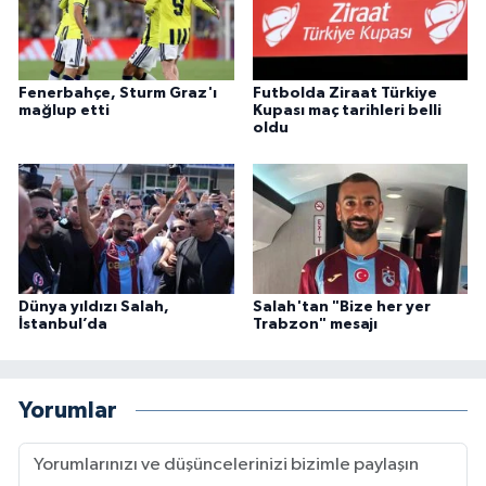
Fenerbahçe, Sturm Graz'ı
Futbolda Ziraat Türkiye
mağlup etti
Kupası maç tarihleri belli
oldu
Dünya yıldızı Salah,
Salah'tan "Bize her yer
İstanbul’da
Trabzon" mesajı
Yorumlar