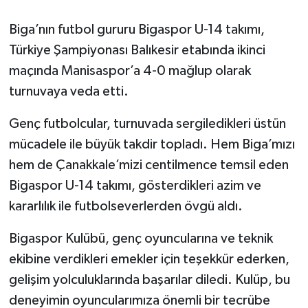
Biga’nın futbol gururu Bigaspor U-14 takımı,
Siyaset
Türkiye Şampiyonası Balıkesir etabında ikinci
Spor
maçında Manisaspor’a 4-0 mağlup olarak
turnuvaya veda etti.
Tarım ve Ekonomi
Genç futbolcular, turnuvada sergiledikleri üstün
Teknoloji
mücadele ile büyük takdir topladı. Hem Biga’mızı
hem de Çanakkale’mizi centilmence temsil eden
Ulusal
Bigaspor U-14 takımı, gösterdikleri azim ve
kararlılık ile futbolseverlerden övgü aldı.
Yaşam
Bigaspor Kulübü, genç oyuncularına ve teknik
ekibine verdikleri emekler için teşekkür ederken,
gelişim yolculuklarında başarılar diledi. Kulüp, bu
deneyimin oyuncularımıza önemli bir tecrübe