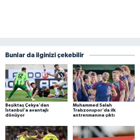
Bunlar da ilginizi çekebilir
Beşiktaş Çekya'dan
Muhammed Salah
İstanbul'a avantajlı
Trabzonspor'da ilk
dönüyor
antrenmanına çıktı