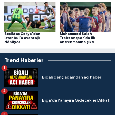
Beşiktaş Çekya'dan
Muhammed Salah
İstanbul'a avantajlı
Trabzonspor'da ilk
dönüyor
antrenmanına çıktı
Trend Haberler
1
Bigalı genç adamdan acı haber
2
Biga’da Panayıra Gidecekler Dikkat!
3