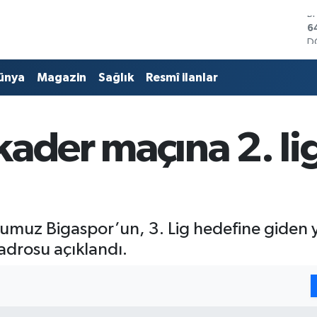
D
4
E
5
ünya
Magazin
Sağlık
Resmî ilanlar
S
6
G
6
kader maçına 2. li
B
1
B
6
umuz Bigaspor’un, 3. Lig hedefine giden y
adrosu açıklandı.