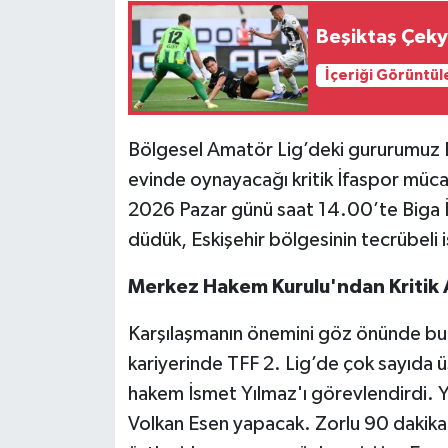
Beşiktaş Çeky
Siyaset
İçeriği Görüntül
Spor
Tarım ve Ekonomi
Bölgesel Amatör Lig’deki gururumuz B
evinde oynayacağı kritik İfaspor müca
Teknoloji
2026 Pazar günü saat 14.00’te Biga 
düdük, Eskişehir bölgesinin tecrübeli 
Ulusal
Merkez Hakem Kurulu'ndan Kritik
Yaşam
Karşılaşmanın önemini göz önünde b
kariyerinde TFF 2. Lig’de çok sayıda
hakem İsmet Yılmaz'ı görevlendirdi. Yı
Volkan Esen yapacak. Zorlu 90 dakika