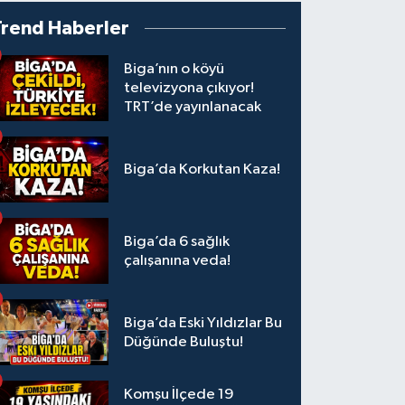
Trend Haberler
Biga’nın o köyü
televizyona çıkıyor!
TRT’de yayınlanacak
Biga’da Korkutan Kaza!
Biga’da 6 sağlık
çalışanına veda!
Biga’da Eski Yıldızlar Bu
Düğünde Buluştu!
Komşu İlçede 19