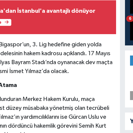
a'dan İstanbul'a avantajlı dönüyor
6
e
igaspor’un, 3. Lig hedefine giden yolda
delesinin hakem kadrosu açıklandı. 17 Mayıs
İlyas Bayram Stadı’nda oynanacak dev maçta
ismi İsmet Yılmaz’da olacak.
 Atama
ulunduran Merkez Hakem Kurulu, maça
 üst düzey müsabaka yönetmiş olan tecrübeli
lmaz’ın yardımcılıklarını ise Gürcan Uslu ve
Y
nın dördüncü hakemlik görevini Semih Kurt