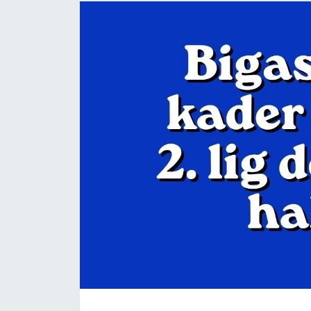
Gündem
Hava Durumu
İlan
Kültür Sanat
Magazin
Otomobil
Politika
Resmî ilanlar
Sağlık