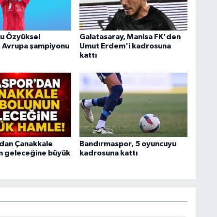
cu Özyüksel
Galatasaray, Manisa FK'den
, Avrupa şampiyonu
Umut Erdem'i kadrosuna
kattı
dan Çanakkale
Bandırmaspor, 5 oyuncuyu
n geleceğine büyük
kadrosuna kattı