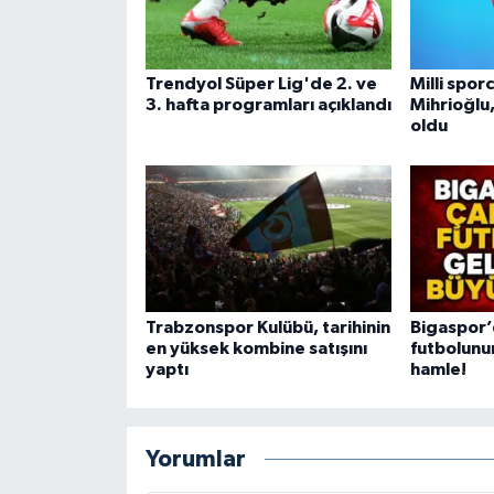
Trendyol Süper Lig'de 2. ve
Milli spor
3. hafta programları açıklandı
Mihrioğlu
oldu
Trabzonspor Kulübü, tarihinin
Bigaspor’
en yüksek kombine satışını
futbolunu
yaptı
hamle!
Yorumlar