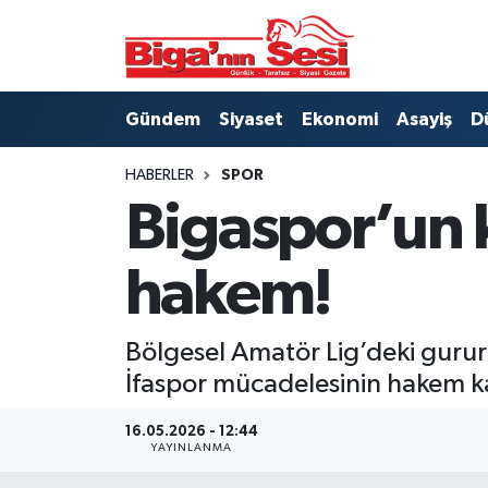
Asayiş
Çanakkale Hava Durumu
Gündem
Siyaset
Ekonomi
Asayiş
D
Astroloji
Çanakkale Trafik Yoğunluk Haritası
HABERLER
SPOR
Belde ve Köyler
Süper Lig Puan Durumu ve Fikstür
Bigaspor’un 
Belediye
Tüm Manşetler
hakem!
Dünya
Son Dakika Haberleri
Bölgesel Amatör Lig’deki gurur
Eğitim
Haber Arşivi
İfaspor mücadelesinin hakem k
Ekonomi
16.05.2026 - 12:44
YAYINLANMA
Genel