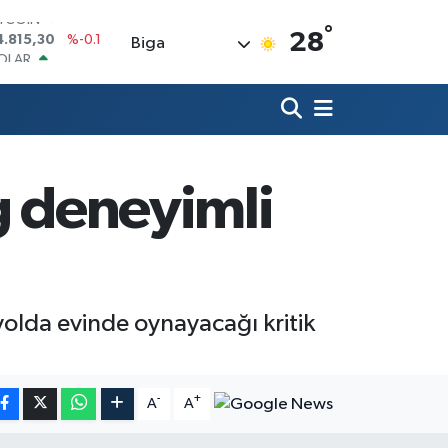
°
OLAR
28
Biga
7,7436
%0.18
URO
5,2510
%0.32
TERLİN
4,4811
%0.38
RAM ALTIN
660.55
%0
g deneyimli
İST100
3.779
%-14
ITCOIN
4.815,30
%-0.1
olda evinde oynayacağı kritik
-
+
A
A