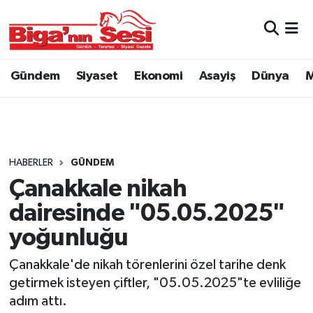
Asayiş
Çanakkale Hava Durumu
Gündem
Siyaset
Ekonomi
Asayiş
Dünya
M
Astroloji
Çanakkale Trafik Yoğunluk Haritası
Belde ve Köyler
Süper Lig Puan Durumu ve Fikstür
Belediye
Tüm Manşetler
HABERLER
GÜNDEM
Çanakkale nikah
Dünya
Son Dakika Haberleri
dairesinde "05.05.2025"
Eğitim
Haber Arşivi
yoğunluğu
Çanakkale'de nikah törenlerini özel tarihe denk
Ekonomi
getirmek isteyen çiftler, "05.05.2025"te evliliğe
adım attı.
Genel