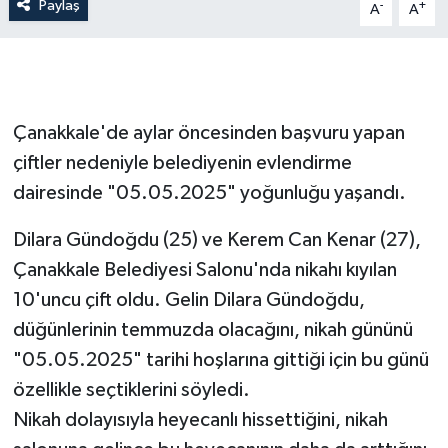
Paylaş
-
+
A
A
Siyaset
Spor
Çanakkale'de aylar öncesinden başvuru yapan
Tarım ve Ekonomi
çiftler nedeniyle belediyenin evlendirme
dairesinde "05.05.2025" yoğunluğu yaşandı.
Teknoloji
Dilara Gündoğdu (25) ve Kerem Can Kenar (27),
Ulusal
Çanakkale Belediyesi Salonu'nda nikahı kıyılan
10'uncu çift oldu. Gelin Dilara Gündoğdu,
Yaşam
düğünlerinin temmuzda olacağını, nikah gününü
"05.05.2025" tarihi hoşlarına gittiği için bu günü
özellikle seçtiklerini söyledi.
Nikah dolayısıyla heyecanlı hissettiğini, nikah