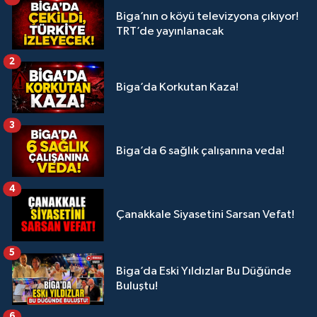
Biga’nın o köyü televizyona çıkıyor!
TRT’de yayınlanacak
2
Biga’da Korkutan Kaza!
3
Biga’da 6 sağlık çalışanına veda!
4
Çanakkale Siyasetini Sarsan Vefat!
5
Biga’da Eski Yıldızlar Bu Düğünde
Buluştu!
6