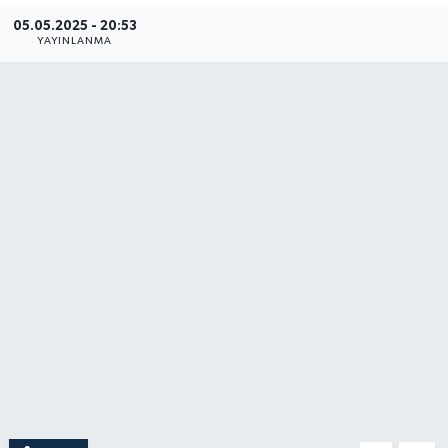
05.05.2025 - 20:53
Gündem
YAYINLANMA
Hava Durumu
İlan
Kültür Sanat
Magazin
Otomobil
Politika
Resmî ilanlar
Sağlık