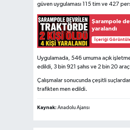
güven uygulaması 115 tim ve 427 person
Siyaset
Şarampole devr
yaralandı
Spor
İçeriği Görüntül
Tarım ve Ekonomi
Uygulamada, 546 umuma açık işletme,
Teknoloji
edildi, 3 bin 921 şahıs ve 2 bin 20 ara
Ulusal
Çalışmalar sonucunda çeşitli suçlardan
Yaşam
trafikten men edildi.
Kaynak:
Anadolu Ajansı