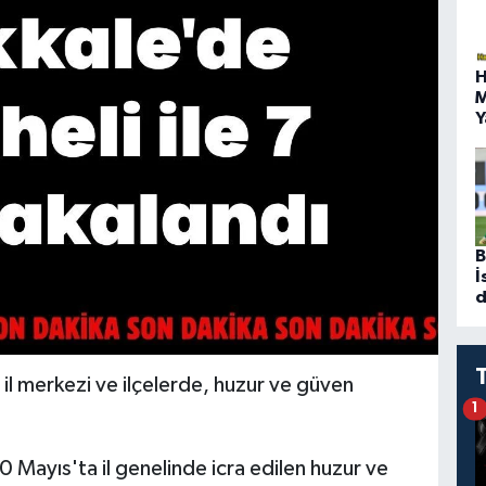
H
M
Y
B
İ
d
il merkezi ve ilçelerde, huzur ve güven
1
0 Mayıs'ta il genelinde icra edilen huzur ve