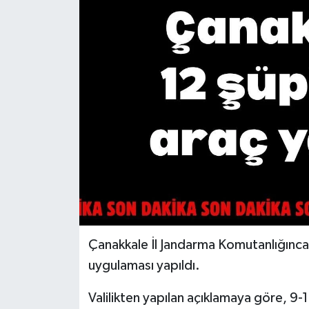
Gündem
Hava Durumu
İlan
Kültür Sanat
Magazin
Otomobil
Politika
Çanakkale İl Jandarma Komutanlığınca 
uygulaması yapıldı.
Resmî ilanlar
Valilikten yapılan açıklamaya göre, 9-1
Sağlık