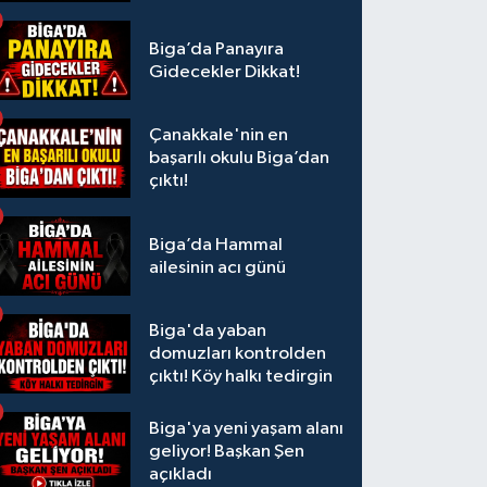
Biga’da Panayıra
Gidecekler Dikkat!
Çanakkale'nin en
başarılı okulu Biga’dan
çıktı!
Biga’da Hammal
ailesinin acı günü
Biga'da yaban
domuzları kontrolden
çıktı! Köy halkı tedirgin
Biga'ya yeni yaşam alanı
geliyor! Başkan Şen
açıkladı