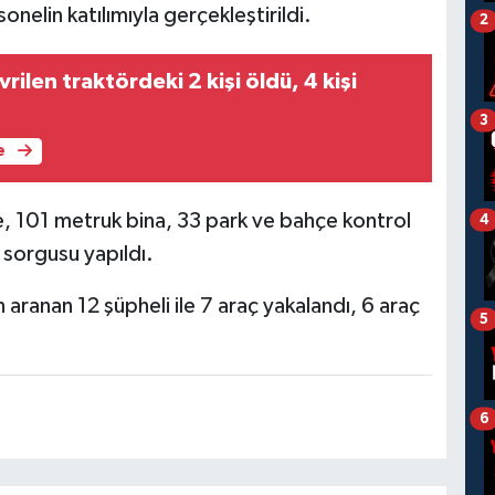
elin katılımıyla gerçekleştirildi.
2
ilen traktördeki 2 kişi öldü, 4 kişi
3
e
 101 metruk bina, 33 park ve bahçe kontrol
4
ç sorgusu yapıldı.
 aranan 12 şüpheli ile 7 araç yakalandı, 6 araç
5
6