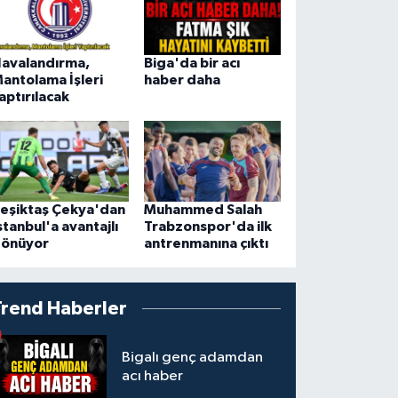
avalandırma,
Biga'da bir acı
antolama İşleri
haber daha
aptırılacak
eşiktaş Çekya'dan
Muhammed Salah
stanbul'a avantajlı
Trabzonspor'da ilk
önüyor
antrenmanına çıktı
Trend Haberler
Bigalı genç adamdan
acı haber