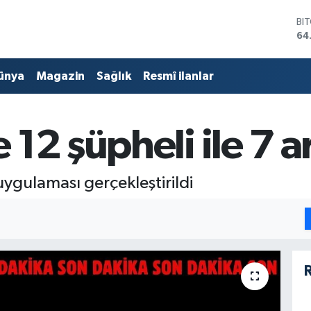
BI
64
DO
47
ünya
Magazin
Sağlık
Resmî ilanlar
EU
55
ST
64
12 şüpheli ile 7 a
GR
65
Bİ
13
ygulaması gerçekleştirildi
R