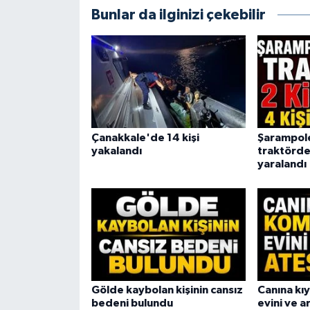
Bunlar da ilginizi çekebilir
Çanakkale'de 14 kişi
Şarampole
yakalandı
traktördek
yaralandı
Gölde kaybolan kişinin cansız
Canına kı
bedeni bulundu
evini ve a