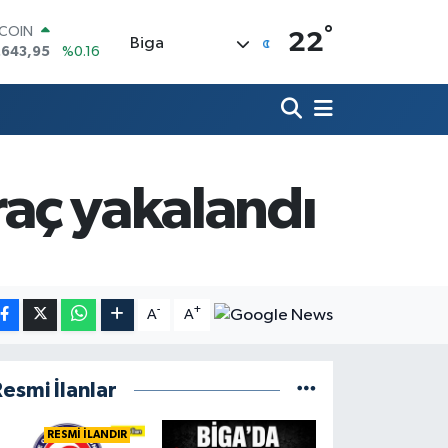
°
TCOIN
22
Biga
.643,95
%0.16
LAR
,6704
%0
RO
,0406
%-0.08
ERLİN
,2143
%0
raç yakalandı
AM ALTIN
00.87
%0.12
ST100
.799
%70
-
+
A
A
esmi İlanlar
RESMİ İLANDIR