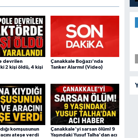
 devrilen
Çanakkale Boğazı'nda
i 2 kişi öldü, 4 kişi
Tanker Alarmı! (Video)
Y
ydığı komşusunun
Çanakkale'yi sarsan ölüm! 9
racını ateşe verdi
Yaşındaki Yusuf Talha'dan acı