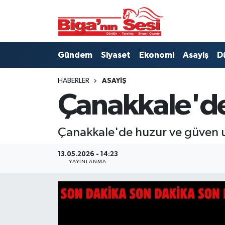
Asayiş
Çanakkale Hava Durumu
Gündem
Siyaset
Ekonomi
Asayiş
D
Astroloji
Çanakkale Trafik Yoğunluk Haritası
HABERLER
ASAYIŞ
Belde ve Köyler
Süper Lig Puan Durumu ve Fikstür
Çanakkale'de 
Belediye
Tüm Manşetler
Çanakkale'de huzur ve güven u
Dünya
Son Dakika Haberleri
13.05.2026 - 14:23
YAYINLANMA
Eğitim
Haber Arşivi
Ekonomi
Genel