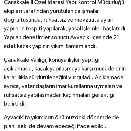
Çanakkale İl Özel İdaresi Yapı Kontrol Müdürlüğü
ekipleri tarafından yürütülen çalışmalar
Siyaset
doğrultusunda, ruhsatsız ve mevzuata aykırı
yapıların tespiti yapılarak, yasal işlemler başlatıldı.
Spor
Yapılan denetimler sonucu Ayvacık ilçesinde 21
Tarım ve Ekonomi
adet kaçak yapının yıkımı tamamlandı.
Teknoloji
Çanakkale Valiliği, konuya ilişkin yaptığı
açıklamada, kaçak yapılaşmaya karşı mücadelenin
Ulusal
kararlılıkla sürdürüleceğini vurguladı. Açıklamada
ayrıca, vatandaşların imar kurallarına uymaları ve
Yaşam
ruhsatsız yapılaşmadan kaçınmaları gerektiği
belirtildi.
Ayvacık’ta yıkımların önümüzdeki dönemde de
planlı şekilde devam edeceği ifade edildi.