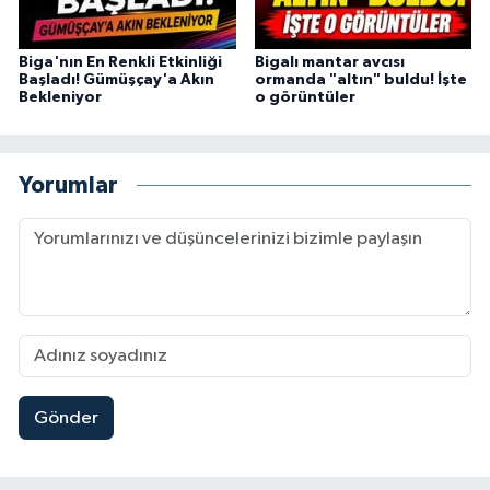
Biga'nın En Renkli Etkinliği
Bigalı mantar avcısı
Başladı! Gümüşçay'a Akın
ormanda "altın" buldu! İşte
Bekleniyor
o görüntüler
Yorumlar
Gönder