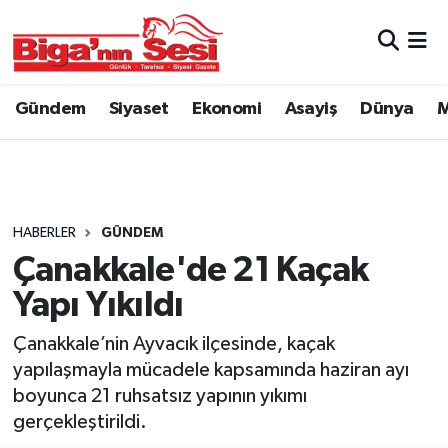
Asayiş
Çanakkale Hava Durumu
Gündem
Siyaset
Ekonomi
Asayiş
Dünya
M
Astroloji
Çanakkale Trafik Yoğunluk Haritası
Belde ve Köyler
Süper Lig Puan Durumu ve Fikstür
Belediye
Tüm Manşetler
HABERLER
GÜNDEM
Çanakkale'de 21 Kaçak
Dünya
Son Dakika Haberleri
Yapı Yıkıldı
Eğitim
Haber Arşivi
Çanakkale’nin Ayvacık ilçesinde, kaçak
yapılaşmayla mücadele kapsamında haziran ayı
Ekonomi
boyunca 21 ruhsatsız yapının yıkımı
gerçekleştirildi.
Genel