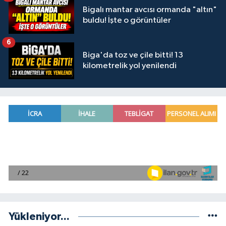
Bigalı mantar avcısı ormanda "altın"
buldu! İşte o görüntüler
6
Biga'da toz ve çile bitti! 13
kilometrelik yol yenilendi
Yükleniyor...