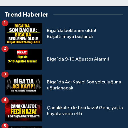
Trend Haberler
1
Biga’da beklenen oldu!
Boşaltılmaya başlandı
2
Biga'da 9-10 Ağustos Alarmı!
3
Biga'da Acı Kayıp! Son yolculuğuna
uğurlanacak
4
Çanakkale'de feci kaza! Genç yaşta
hayata veda etti
5