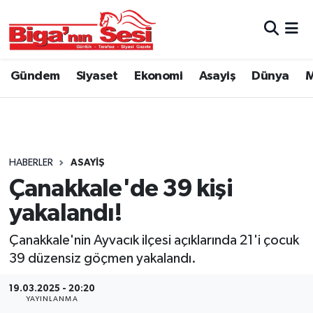
Asayiş
Çanakkale Hava Durumu
Gündem
Siyaset
Ekonomi
Asayiş
Dünya
M
Astroloji
Çanakkale Trafik Yoğunluk Haritası
Belde ve Köyler
Süper Lig Puan Durumu ve Fikstür
Belediye
Tüm Manşetler
HABERLER
ASAYIŞ
Çanakkale'de 39 kişi
Dünya
Son Dakika Haberleri
yakalandı!
Eğitim
Haber Arşivi
Çanakkale'nin Ayvacık ilçesi açıklarında 21'i çocuk
39 düzensiz göçmen yakalandı.
Ekonomi
19.03.2025 - 20:20
YAYINLANMA
Genel