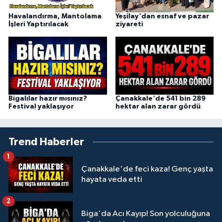
Havalandırma, Mantolama
Yeşilay'dan esnaf ve pazar
İşleri Yaptırılacak
ziyareti
Bigalılar hazır mısınız?
Çanakkale'de 541 bin 289
Festival yaklaşıyor
hektar alan zarar gördü
Trend Haberler
1
Çanakkale'de feci kaza! Genç yaşta
hayata veda etti
2
Biga'da Acı Kayıp! Son yolculuğuna