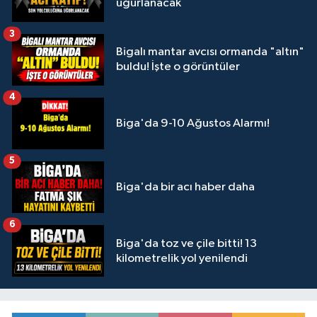
uğurlanacak
3
Bigalı mantar avcısı ormanda "altın"
buldu! İşte o görüntüler
4
Biga'da 9-10 Ağustos Alarmı!
5
Biga'da bir acı haber daha
6
Biga'da toz ve çile bitti! 13
kilometrelik yol yenilendi