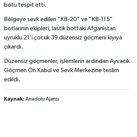
botu tespit etti.
Siyaset
Bölgeye sevk edilen "KB-20" ve "KB-115"
botlarının ekipleri, lastik bottaki Afganistan
Spor
uyruklu 21'i çocuk 39 düzensiz göçmeni kıyıya
Tarım ve Ekonomi
çıkardı.
Düzensiz göçmenler, işlemlerin ardından Ayvacık
Teknoloji
Göçmen Ön Kabul ve Sevk Merkezine teslim
Ulusal
edildi.
Yaşam
Kaynak:
Anadolu Ajansı