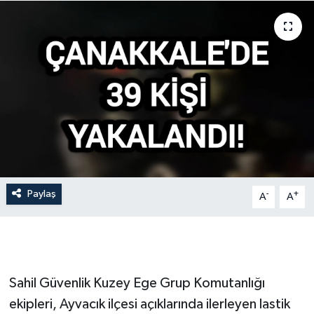
Gündem
Hava Durumu
İlan
Kültür Sanat
Magazin
Paylaş
-
+
A
A
Otomobil
Politika
Resmî ilanlar
Sahil Güvenlik Kuzey Ege Grup Komutanlığı
ekipleri, Ayvacık ilçesi açıklarında ilerleyen lastik
Sağlık