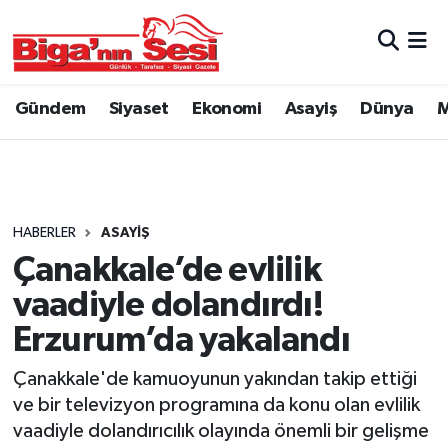
Asayiş
Çanakkale Hava Durumu
Gündem
Siyaset
Ekonomi
Asayiş
Dünya
M
Astroloji
Çanakkale Trafik Yoğunluk Haritası
Belde ve Köyler
Süper Lig Puan Durumu ve Fikstür
Belediye
Tüm Manşetler
HABERLER
ASAYIŞ
Çanakkale’de evlilik
Dünya
Son Dakika Haberleri
vaadiyle dolandırdı!
Eğitim
Haber Arşivi
Erzurum’da yakalandı
Çanakkale'de kamuoyunun yakından takip ettiği
Ekonomi
ve bir televizyon programına da konu olan evlilik
vaadiyle dolandırıcılık olayında önemli bir gelişme
Genel