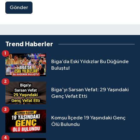
Gönder
Trend Haberler
1
Biga’da Eski Yıldızlar Bu Düğünde
Buluştu!
2
Biga'yı Sarsan Vefat: 29 Yaşındaki
Genç Vefat Etti
3
Komşu İlçede 19 Yaşındaki Genç
Ölü Bulundu
4