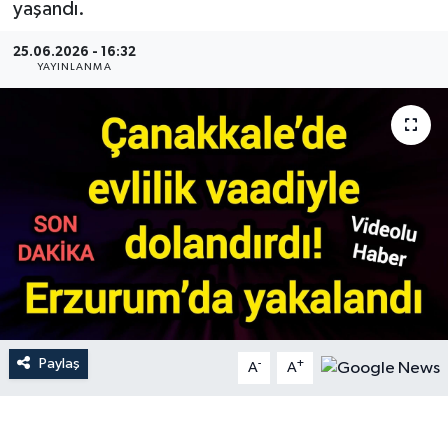
yaşandı.
Gündem
25.06.2026 - 16:32
YAYINLANMA
Hava Durumu
İlan
Kültür Sanat
Magazin
Otomobil
Politika
Paylaş
-
+
A
A
Resmî ilanlar
Sağlık