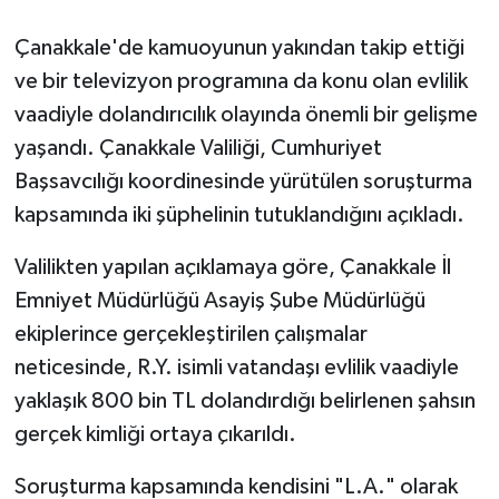
Çanakkale'de kamuoyunun yakından takip ettiği
Siyaset
ve bir televizyon programına da konu olan evlilik
Spor
vaadiyle dolandırıcılık olayında önemli bir gelişme
yaşandı. Çanakkale Valiliği, Cumhuriyet
Tarım ve Ekonomi
Başsavcılığı koordinesinde yürütülen soruşturma
kapsamında iki şüphelinin tutuklandığını açıkladı.
Teknoloji
Valilikten yapılan açıklamaya göre, Çanakkale İl
Ulusal
Emniyet Müdürlüğü Asayiş Şube Müdürlüğü
ekiplerince gerçekleştirilen çalışmalar
Yaşam
neticesinde, R.Y. isimli vatandaşı evlilik vaadiyle
yaklaşık 800 bin TL dolandırdığı belirlenen şahsın
gerçek kimliği ortaya çıkarıldı.
Soruşturma kapsamında kendisini "L.A." olarak