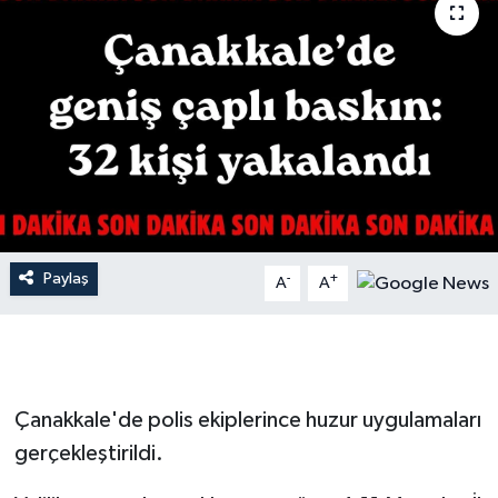
Gündem
Hava Durumu
İlan
Kültür Sanat
Magazin
Paylaş
-
+
A
A
Otomobil
Politika
Çanakkale'de polis ekiplerince huzur uygulamaları
Resmî ilanlar
gerçekleştirildi.
Sağlık