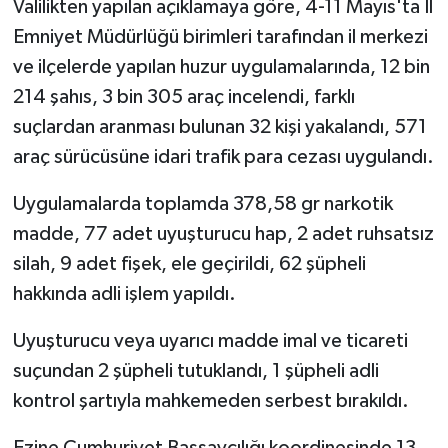
Valilikten yapılan açıklamaya göre, 4-11 Mayıs'ta İl
Emniyet Müdürlüğü birimleri tarafından il merkezi
Siyaset
ve ilçelerde yapılan huzur uygulamalarında, 12 bin
214 şahıs, 3 bin 305 araç incelendi, farklı
Spor
suçlardan aranması bulunan 32 kişi yakalandı, 571
Tarım ve Ekonomi
araç sürücüsüne idari trafik para cezası uygulandı.
Teknoloji
Uygulamalarda toplamda 378,58 gr narkotik
madde, 77 adet uyuşturucu hap, 2 adet ruhsatsız
Ulusal
silah, 9 adet fişek, ele geçirildi, 62 şüpheli
hakkında adli işlem yapıldı.
Yaşam
Uyuşturucu veya uyarıcı madde imal ve ticareti
suçundan 2 şüpheli tutuklandı, 1 şüpheli adli
kontrol şartıyla mahkemeden serbest bırakıldı.
Ezine Cumhuriyet Başsavcılığı koordinesinde 13