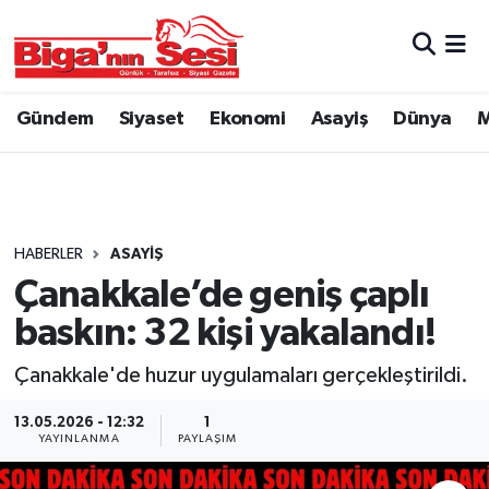
Asayiş
Çanakkale Hava Durumu
Gündem
Siyaset
Ekonomi
Asayiş
Dünya
M
Astroloji
Çanakkale Trafik Yoğunluk Haritası
Belde ve Köyler
Süper Lig Puan Durumu ve Fikstür
Belediye
Tüm Manşetler
HABERLER
ASAYIŞ
Çanakkale’de geniş çaplı
Dünya
Son Dakika Haberleri
baskın: 32 kişi yakalandı!
Eğitim
Haber Arşivi
Çanakkale'de huzur uygulamaları gerçekleştirildi.
Ekonomi
13.05.2026 - 12:32
1
YAYINLANMA
PAYLAŞIM
Genel