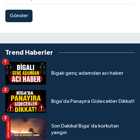
Gönder
Trend Haberler
1
Bigalı genç adamdan acı haber
2
Biga’da Panayıra Gidecekler Dikkat!
3
Son Dakika! Biga'da korkutan
yangın