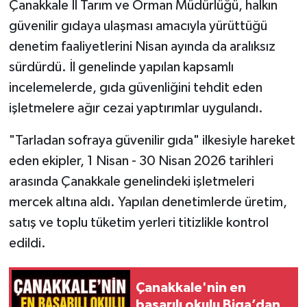
Çanakkale İl Tarım ve Orman Müdürlüğü, halkın
güvenilir gıdaya ulaşması amacıyla yürüttüğü
Siyaset
denetim faaliyetlerini Nisan ayında da aralıksız
sürdürdü. İl genelinde yapılan kapsamlı
Spor
incelemelerde, gıda güvenliğini tehdit eden
Tarım ve Ekonomi
işletmelere ağır cezai yaptırımlar uygulandı.
Teknoloji
"Tarladan sofraya güvenilir gıda" ilkesiyle hareket
eden ekipler, 1 Nisan - 30 Nisan 2026 tarihleri
Ulusal
arasında Çanakkale genelindeki işletmeleri
mercek altına aldı. Yapılan denetimlerde üretim,
Yaşam
satış ve toplu tüketim yerleri titizlikle kontrol
edildi.
Çanakkale'nin en
başarılı okulu Biga’dan