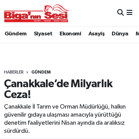
Asayiş
Çanakkale Hava Durumu
Gündem
Siyaset
Ekonomi
Asayiş
Dünya
M
Astroloji
Çanakkale Trafik Yoğunluk Haritası
Belde ve Köyler
Süper Lig Puan Durumu ve Fikstür
Belediye
Tüm Manşetler
HABERLER
GÜNDEM
Çanakkale’de Milyarlık
Dünya
Son Dakika Haberleri
Ceza!
Eğitim
Haber Arşivi
Çanakkale İl Tarım ve Orman Müdürlüğü, halkın
güvenilir gıdaya ulaşması amacıyla yürüttüğü
Ekonomi
denetim faaliyetlerini Nisan ayında da aralıksız
sürdürdü.
Genel