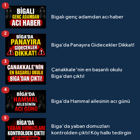
1
Bigalı genç adamdan acı haber
2
Biga’da Panayıra Gidecekler Dikkat!
3
Çanakkale'nin en başarılı okulu
Biga’dan çıktı!
4
Biga’da Hammal ailesinin acı günü
5
Biga'da yaban domuzları
kontrolden çıktı! Köy halkı tedirgin