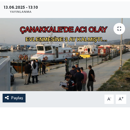
13.06.2025 - 13:10
Gündem
YAYINLANMA
Hava Durumu
İlan
Kültür Sanat
Magazin
Otomobil
Paylaş
-
+
Politika
A
A
Resmî ilanlar
Sağlık