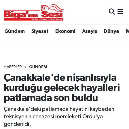
Asayiş
Çanakkale Hava Durumu
Gündem
Siyaset
Ekonomi
Asayiş
Dünya
M
Astroloji
Çanakkale Trafik Yoğunluk Haritası
Belde ve Köyler
Süper Lig Puan Durumu ve Fikstür
Belediye
Tüm Manşetler
HABERLER
GÜNDEM
Çanakkale'de nişanlısıyla
Dünya
Son Dakika Haberleri
kurduğu gelecek hayalleri
Eğitim
Haber Arşivi
patlamada son buldu
Çanakkale'deki patlamada hayatını kaybeden
Ekonomi
teknisyenin cenazesi memleketi Ordu'ya
gönderildi.
Genel