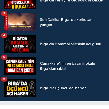
Biga’da Panayıra Gidecekler Dikkat!
3
Son Dakika! Biga'da korkutan
yangın
4
Biga’da Hammal ailesinin acı günü
5
Çanakkale'nin en başarılı okulu
Biga’dan çıktı!
6
Biga'da üçüncü acı haber