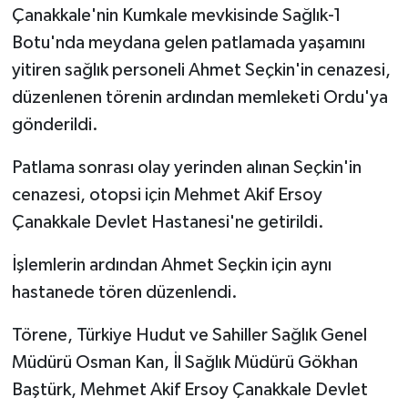
Çanakkale'nin Kumkale mevkisinde Sağlık-1
Botu'nda meydana gelen patlamada yaşamını
Siyaset
yitiren sağlık personeli Ahmet Seçkin'in cenazesi,
Spor
düzenlenen törenin ardından memleketi Ordu'ya
gönderildi.
Tarım ve Ekonomi
Patlama sonrası olay yerinden alınan Seçkin'in
Teknoloji
cenazesi, otopsi için Mehmet Akif Ersoy
Çanakkale Devlet Hastanesi'ne getirildi.
Ulusal
İşlemlerin ardından Ahmet Seçkin için aynı
Yaşam
hastanede tören düzenlendi.
Törene, Türkiye Hudut ve Sahiller Sağlık Genel
Müdürü Osman Kan, İl Sağlık Müdürü Gökhan
Baştürk, Mehmet Akif Ersoy Çanakkale Devlet