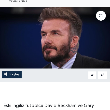
YAYINLANMA
Gündem
Hava Durumu
İlan
Kültür Sanat
Magazin
Otomobil
Paylaş
-
+
A
A
Politika
Resmî ilanlar
Eski İngiliz futbolcu David Beckham ve Gary
Sağlık