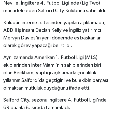
Neville, İngiltere 4. Futbol Ligi'nde (Lig Two)
mücadele eden Salford City Kulübünü satın aldı.
Siyaset
Kulübün internet sitesinden yapılan açıklamada,
Spor
ABD'li iş insanı Declan Kelly ve İngiliz yatırımcı
Mervyn Davies'in yeni dönemde eş başkanlar
Tarım ve Ekonomi
olarak görev yapacağı belirtildi.
Teknoloji
Aynı zamanda Amerikan 1. Futbol Ligi (MLS)
Ulusal
ekiplerinden Inter Miami'nin sahiplerinden biri
olan Beckham, yaptığı açıklamada çocukluk
Yaşam
yıllarının Salford'da geçtiğini ve bu ekibin parçası
olmaktan mutluluk duyduğunu ifade etti.
Salford City, sezonu İngiltere 4. Futbol Ligi'nde
69 puanla 8. sırada tamamladı.