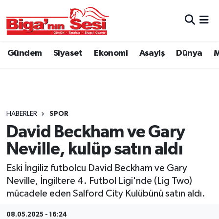
Asayiş
Çanakkale Hava Durumu
Gündem
Siyaset
Ekonomi
Asayiş
Dünya
M
Astroloji
Çanakkale Trafik Yoğunluk Haritası
Belde ve Köyler
Süper Lig Puan Durumu ve Fikstür
Belediye
Tüm Manşetler
HABERLER
SPOR
David Beckham ve Gary
Dünya
Son Dakika Haberleri
Neville, kulüp satın aldı
Eğitim
Haber Arşivi
Eski İngiliz futbolcu David Beckham ve Gary
Neville, İngiltere 4. Futbol Ligi'nde (Lig Two)
Ekonomi
mücadele eden Salford City Kulübünü satın aldı.
Genel
08.05.2025 - 16:24