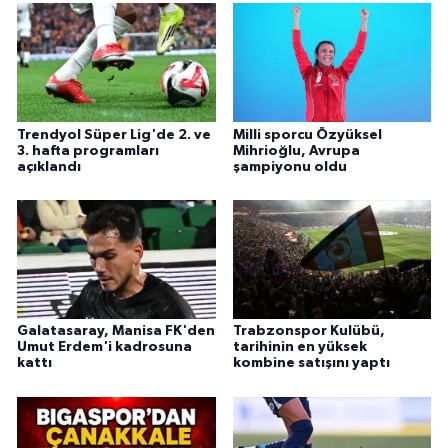
Trendyol Süper Lig'de 2. ve
Milli sporcu Özyüksel
3. hafta programları
Mihrioğlu, Avrupa
açıklandı
şampiyonu oldu
Galatasaray, Manisa FK'den
Trabzonspor Kulübü,
Umut Erdem'i kadrosuna
tarihinin en yüksek
kattı
kombine satışını yaptı