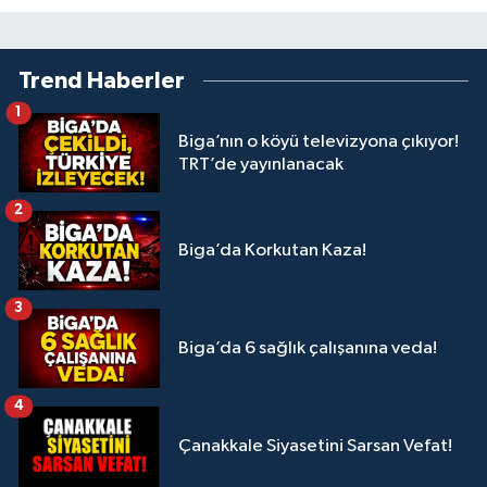
Trend Haberler
1
Biga’nın o köyü televizyona çıkıyor!
TRT’de yayınlanacak
2
Biga’da Korkutan Kaza!
3
Biga’da 6 sağlık çalışanına veda!
4
Çanakkale Siyasetini Sarsan Vefat!