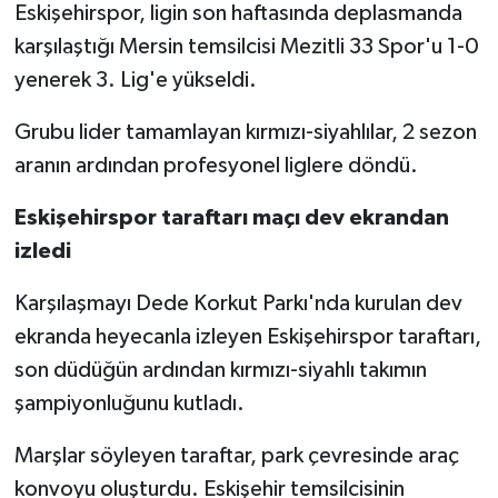
Eskişehirspor, ligin son haftasında deplasmanda
karşılaştığı Mersin temsilcisi Mezitli 33 Spor'u 1-0
Siyaset
yenerek 3. Lig'e yükseldi.
Spor
Grubu lider tamamlayan kırmızı-siyahlılar, 2 sezon
aranın ardından profesyonel liglere döndü.
Tarım ve Ekonomi
Eskişehirspor taraftarı maçı dev ekrandan
Teknoloji
izledi
Ulusal
Karşılaşmayı Dede Korkut Parkı'nda kurulan dev
ekranda heyecanla izleyen Eskişehirspor taraftarı,
Yaşam
son düdüğün ardından kırmızı-siyahlı takımın
şampiyonluğunu kutladı.
Marşlar söyleyen taraftar, park çevresinde araç
konvoyu oluşturdu. Eskişehir temsilcisinin