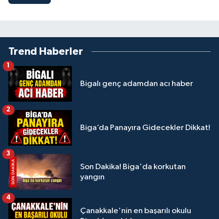
Trend Haberler
1
Bigalı genç adamdan acı haber
2
Biga’da Panayıra Gidecekler Dikkat!
3
Son Dakika! Biga'da korkutan
yangın
4
Çanakkale'nin en başarılı okulu