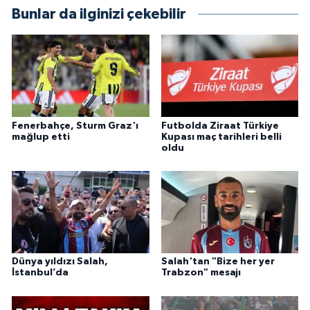
Bunlar da ilginizi çekebilir
Fenerbahçe, Sturm Graz'ı
Futbolda Ziraat Türkiye
mağlup etti
Kupası maç tarihleri belli
oldu
Dünya yıldızı Salah,
Salah'tan "Bize her yer
İstanbul’da
Trabzon" mesajı