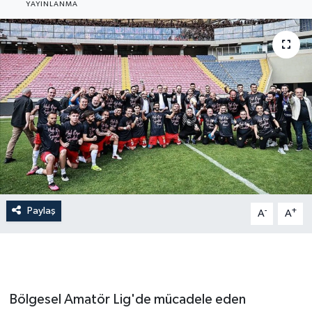
YAYINLANMA
Gündem
Hava Durumu
İlan
Kültür Sanat
Magazin
Otomobil
Paylaş
-
+
A
A
Politika
Resmî ilanlar
Bölgesel Amatör Lig'de mücadele eden
Sağlık