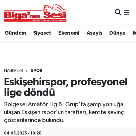
Asayiş
Çanakkale Hava Durumu
Gündem
Siyaset
Ekonomi
Asayiş
Dünya
M
Astroloji
Çanakkale Trafik Yoğunluk Haritası
Belde ve Köyler
Süper Lig Puan Durumu ve Fikstür
Belediye
Tüm Manşetler
HABERLER
SPOR
Eskişehirspor, profesyonel
Dünya
Son Dakika Haberleri
lige döndü
Eğitim
Haber Arşivi
Bölgesel Amatör Lig 6. Grup'ta şampiyonluğa
ulaşan Eskişehirspor'un taraftarı, kentte sevinç
Ekonomi
gösterilerinde bulundu.
Genel
04.05.2025 - 19:28