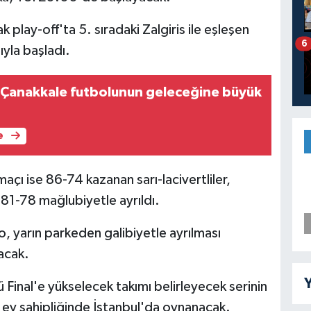
lay-off'ta 5. sıradaki Zalgiris ile eşleşen
6
yla başladı.
 Çanakkale futbolunun geleceğine büyük
e
maçı ise 86-74 kazanan sarı-lacivertliler,
1-78 mağlubiyetle ayrıldı.
 yarın parkeden galibiyetle ayrılması
acak.
Y
ü Final'e yükselecek takımı belirleyecek serinin
ev sahipliğinde İstanbul'da oynanacak.