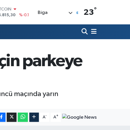
ITCOIN
°
23
Biga
4.815,30
%-0.1
OLAR
7,7436
%0.18
URO
5,2510
%0.32
TERLİN
4,4811
%0.38
için parkeye
RAM ALTIN
660.55
%0
İST100
3.779
%-14
düncü maçında yarın
-
+
A
A