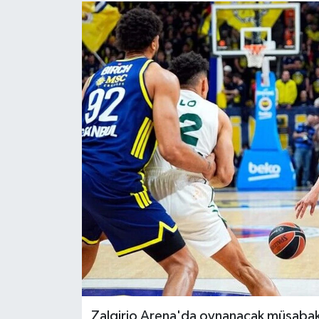
Gündem
Hava Durumu
İlan
Kültür Sanat
Magazin
Otomobil
Politika
Resmî ilanlar
Zalgirio Arena'da oynanacak müsabak
Sağlık