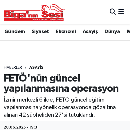
Asayiş
Çanakkale Hava Durumu
Gündem
Siyaset
Ekonomi
Asayiş
Dünya
M
Astroloji
Çanakkale Trafik Yoğunluk Haritası
Belde ve Köyler
Süper Lig Puan Durumu ve Fikstür
Belediye
Tüm Manşetler
HABERLER
ASAYIŞ
FETÖ'nün güncel
Dünya
Son Dakika Haberleri
yapılanmasına operasyon
Eğitim
Haber Arşivi
İzmir merkezli 6 ilde, FETÖ güncel eğitim
yapılanmasına yönelik operasyonda gözaltına
Ekonomi
alınan 42 şüpheliden 27'si tutuklandı.
Genel
20.06.2025 - 19:31