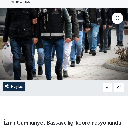
YAYINLANMA
Gündem
Hava Durumu
İlan
Kültür Sanat
Magazin
Otomobil
Paylaş
-
+
A
A
Politika
Resmî ilanlar
İzmir Cumhuriyet Başsavcılığı koordinasyonunda,
Sağlık