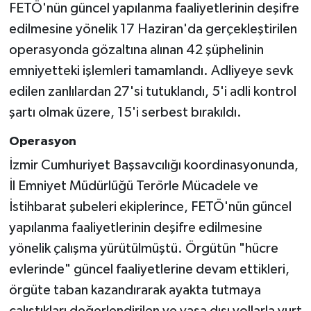
FETÖ'nün güncel yapılanma faaliyetlerinin deşifre
edilmesine yönelik 17 Haziran'da gerçekleştirilen
Siyaset
operasyonda gözaltına alınan 42 şüphelinin
Spor
emniyetteki işlemleri tamamlandı. Adliyeye sevk
edilen zanlılardan 27'si tutuklandı, 5'i adli kontrol
Tarım ve Ekonomi
şartı olmak üzere, 15'i serbest bırakıldı.
Teknoloji
Operasyon
İzmir Cumhuriyet Başsavcılığı koordinasyonunda,
Ulusal
İl Emniyet Müdürlüğü Terörle Mücadele ve
İstihbarat şubeleri ekiplerince, FETÖ'nün güncel
Yaşam
yapılanma faaliyetlerinin deşifre edilmesine
yönelik çalışma yürütülmüştü. Örgütün "hücre
evlerinde" güncel faaliyetlerine devam ettikleri,
örgüte taban kazandırarak ayakta tutmaya