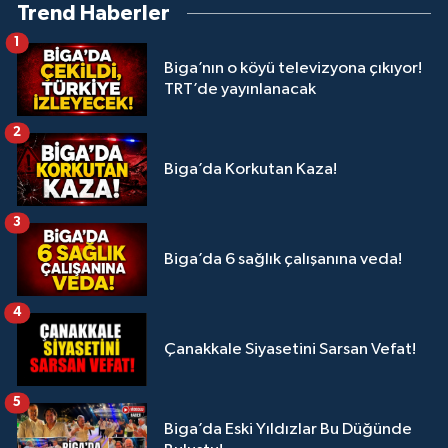
Trend Haberler
1
Biga’nın o köyü televizyona çıkıyor!
TRT’de yayınlanacak
2
Biga’da Korkutan Kaza!
3
Biga’da 6 sağlık çalışanına veda!
4
Çanakkale Siyasetini Sarsan Vefat!
5
Biga’da Eski Yıldızlar Bu Düğünde