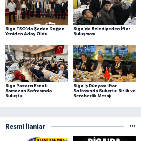
Biga TSO’da Şadan Doğan
Biga’da Belediyeden İftar
Yeniden Aday Oldu
Buluşması
Biga Pazarcı Esnafı
Biga İş Dünyası İftar
Ramazan Sofrasında
Sofrasında Buluştu: Birlik ve
Buluştu
Beraberlik Mesajı
Resmi İlanlar
RESMİ İLANDIR