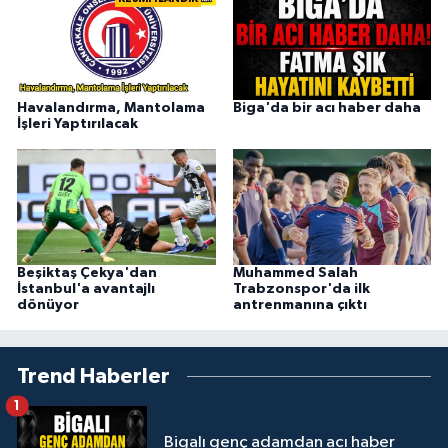
Havalandırma, Mantolama
Biga'da bir acı haber daha
İşleri Yaptırılacak
Beşiktaş Çekya'dan
Muhammed Salah
İstanbul'a avantajlı
Trabzonspor'da ilk
dönüyor
antrenmanına çıktı
Trend Haberler
1
Bigalı genç adamdan acı haber