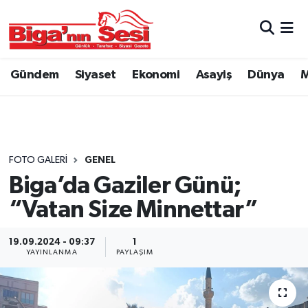
Asayiş
Çanakkale Hava Durumu
Gündem
Siyaset
Ekonomi
Asayiş
Dünya
M
Astroloji
Çanakkale Trafik Yoğunluk Haritası
Belde ve Köyler
Süper Lig Puan Durumu ve Fikstür
Belediye
Tüm Manşetler
FOTO GALERI
GENEL
Biga’da Gaziler Günü;
Dünya
Son Dakika Haberleri
“Vatan Size Minnettar”
Eğitim
Haber Arşivi
19.09.2024 - 09:37
1
YAYINLANMA
PAYLAŞIM
Ekonomi
Genel