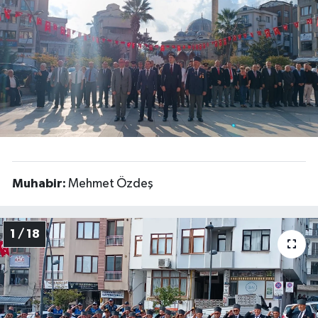
Gündem
Hava Durumu
İlan
Kültür Sanat
Magazin
Muhabir:
Mehmet Özdeş
Otomobil
1 / 18
Politika
Resmî ilanlar
Sağlık