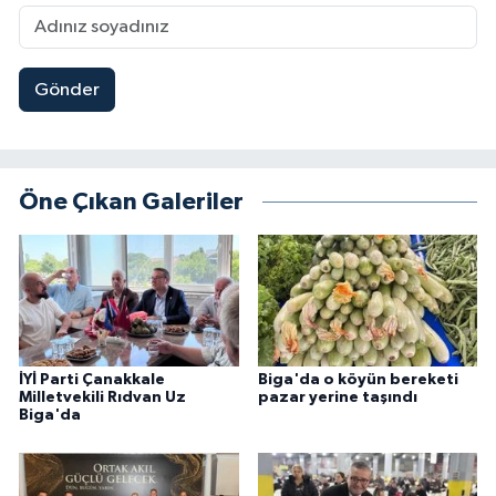
Gönder
Öne Çıkan Galeriler
İYİ Parti Çanakkale
Biga'da o köyün bereketi
Milletvekili Rıdvan Uz
pazar yerine taşındı
Biga'da