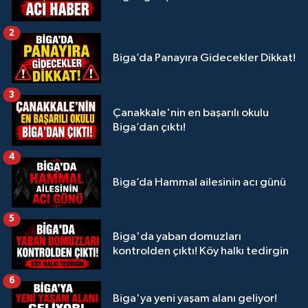
2
Biga’da Panayıra Gidecekler Dikkat!
3
Çanakkale'nin en başarılı okulu
Biga’dan çıktı!
4
Biga’da Hammal ailesinin acı günü
5
Biga'da yaban domuzları
kontrolden çıktı! Köy halkı tedirgin
6
Biga'ya yeni yaşam alanı geliyor!