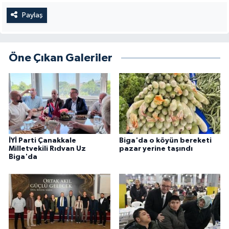
Paylaş
Öne Çıkan Galeriler
İYİ Parti Çanakkale
Biga'da o köyün bereketi
Milletvekili Rıdvan Uz
pazar yerine taşındı
Biga'da