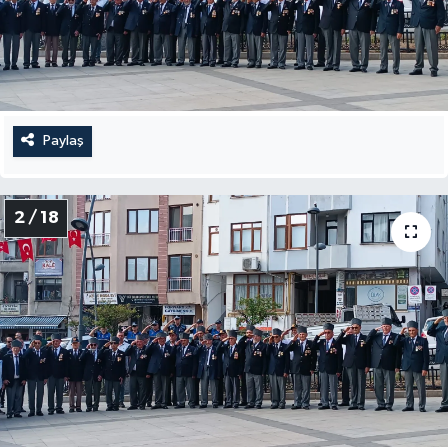
Siyaset
Spor
Paylaş
Tarım ve Ekonomi
Teknoloji
2 / 18
Ulusal
Yaşam