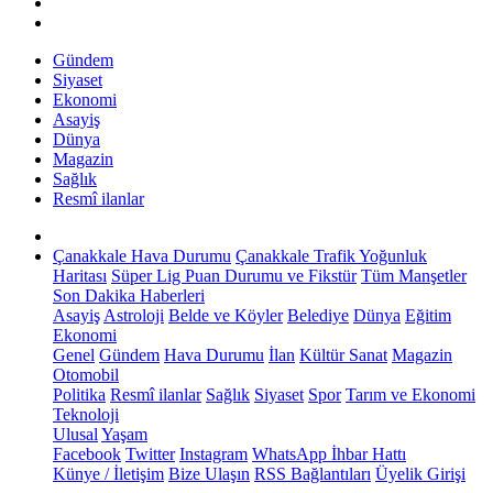
Gündem
Siyaset
Ekonomi
Asayiş
Dünya
Magazin
Sağlık
Resmî ilanlar
Çanakkale Hava Durumu
Çanakkale Trafik Yoğunluk
Haritası
Süper Lig Puan Durumu ve Fikstür
Tüm Manşetler
Son Dakika Haberleri
Asayiş
Astroloji
Belde ve Köyler
Belediye
Dünya
Eğitim
Ekonomi
Genel
Gündem
Hava Durumu
İlan
Kültür Sanat
Magazin
Otomobil
Politika
Resmî ilanlar
Sağlık
Siyaset
Spor
Tarım ve Ekonomi
Teknoloji
Ulusal
Yaşam
Facebook
Twitter
Instagram
WhatsApp İhbar Hattı
Künye / İletişim
Bize Ulaşın
RSS Bağlantıları
Üyelik Girişi