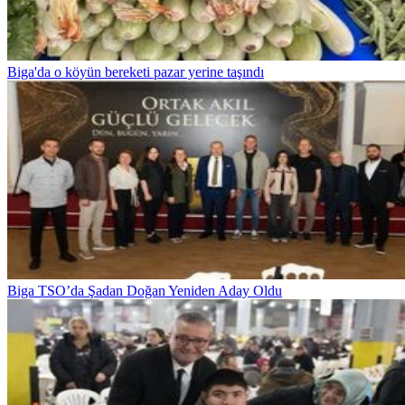
Biga'da o köyün bereketi pazar yerine taşındı
Biga TSO’da Şadan Doğan Yeniden Aday Oldu