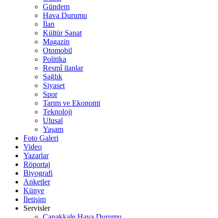
Gündem
Hava Durumu
İlan
Kültür Sanat
Magazin
Otomobil
Politika
Resmî ilanlar
Sağlık
Siyaset
Spor
Tarım ve Ekonomi
Teknoloji
Ulusal
Yaşam
Foto Galeri
Video
Yazarlar
Röportaj
Biyografi
Anketler
Künye
İletişim
Servisler
Çanakkale Hava Durumu