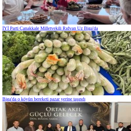
İYİ Parti Çanakkale Milletvekili Rıdvan Uz Biga'da
Biga'da o köyün bereketi pazar yerine taşındı