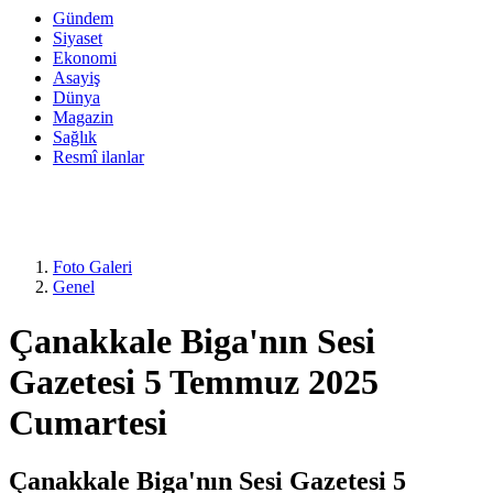
Gündem
Siyaset
Ekonomi
Asayiş
Dünya
Magazin
Sağlık
Resmî ilanlar
Foto Galeri
Genel
Çanakkale Biga'nın Sesi
Gazetesi 5 Temmuz 2025
Cumartesi
Çanakkale Biga'nın Sesi Gazetesi 5