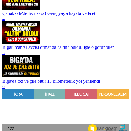
Çanakkale'de feci kaza! Genç yaşta hayata veda etti
4
Bigalı mantar avcısı ormanda "altın" buldu! İşte o görüntüler
5
Biga'da toz ve çile bitti! 13 kilometrelik yol yenilendi
6