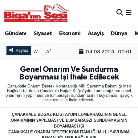
Asayiş
Çanakkale Hava Durumu
Gündem
Siyaset
Ekonomi
Asayiş
Dünya
M
Astroloji
Çanakkale Trafik Yoğunluk Haritası
Paylaş
-
+
04.08.2024 - 00:01
A
A
Belde ve Köyler
Süper Lig Puan Durumu ve Fikstür
Genel Onarım Ve Sundurma
Belediye
Tüm Manşetler
Boyanması İşi İhale Edilecek
Dünya
Son Dakika Haberleri
Çanakkale Onarım Destek Komutanlığı Milli Savunma Bakanlığı Msb
Bağlıları tarafınca Çanakkale Boğaz Klığı Aydın Lumbarağzının genel
onarımının yapılması ve lumbarağzı sundurmasının boyanması işi açık
ihale usulü ile ihale edilecek.
Eğitim
Haber Arşivi
ÇANAKKALE BOĞAZ KLIĞI AYDIN LUMBARAĞZININ GENEL
Ekonomi
ONARIMININ YAPILMASI VE LUMBARAĞZI SUNDURMASININ
BOYANMASI İŞİ
ÇANAKKALE ONARIM DESTEK KOMUTANLIĞI MİLLİ SAVUNMA
Genel
BAKANLIĞI MSB BAĞLILARI