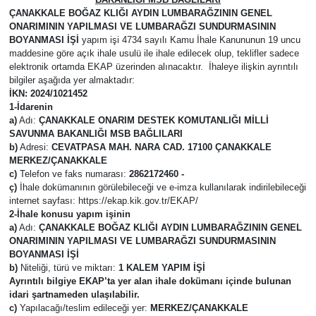
ÇANAKKALE BOĞAZ KLIĞI AYDIN LUMBARAĞZININ GENEL
Gündem
ONARIMININ YAPILMASI VE LUMBARAĞZI SUNDURMASININ
BOYANMASI İŞİ
yapım işi 4734 sayılı Kamu İhale Kanununun 19 uncu
maddesine göre açık ihale usulü ile ihale edilecek olup, teklifler sadece
Hava Durumu
elektronik ortamda EKAP üzerinden alınacaktır. İhaleye ilişkin ayrıntılı
bilgiler aşağıda yer almaktadır:
İKN: 2024/1021452
İlan
1-İdarenin
a)
Adı:
ÇANAKKALE ONARIM DESTEK KOMUTANLIĞI MİLLİ
Kültür Sanat
SAVUNMA BAKANLIĞI MSB BAĞLILARI
b)
Adresi:
CEVATPASA MAH. NARA CAD. 17100 ÇANAKKALE
MERKEZ/ÇANAKKALE
Magazin
c)
Telefon ve faks numarası:
2862172460 -
ç)
İhale dokümanının görülebileceği ve e-imza kullanılarak indirilebileceği
internet sayfası: https://ekap.kik.gov.tr/EKAP/
Otomobil
2-İhale konusu yapım işinin
a)
Adı:
ÇANAKKALE BOĞAZ KLIĞI AYDIN LUMBARAĞZININ GENEL
Politika
ONARIMININ YAPILMASI VE LUMBARAĞZI SUNDURMASININ
BOYANMASI İŞİ
b)
Niteliği, türü ve miktarı:
1 KALEM YAPIM İŞİ
Resmî ilanlar
Ayrıntılı bilgiye EKAP’ta yer alan ihale dokümanı içinde bulunan
idari şartnameden ulaşılabilir.
c)
Yapılacağı/teslim edileceği yer:
MERKEZ/ÇANAKKALE
Sağlık