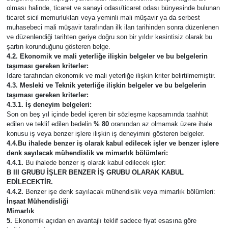
olması halinde, ticaret ve sanayi odası/ticaret odası bünyesinde bulunan
ticaret sicil memurlukları veya yeminli mali müşavir ya da serbest
muhasebeci mali müşavir tarafından ilk ilan tarihinden sonra düzenlenen
ve düzenlendiği tarihten geriye doğru son bir yıldır kesintisiz olarak bu
şartın korunduğunu gösteren belge.
4.2. Ekonomik ve mali yeterliğe ilişkin belgeler ve bu belgelerin
taşıması gereken kriterler:
İdare tarafından ekonomik ve mali yeterliğe ilişkin kriter belirtilmemiştir.
4.3. Mesleki ve Teknik yeterliğe ilişkin belgeler ve bu belgelerin
taşıması gereken kriterler:
4.3.1. İş deneyim belgeleri:
Son on beş yıl içinde bedel içeren bir sözleşme kapsamında taahhüt
edilen ve teklif edilen bedelin
% 80
oranından az olmamak üzere ihale
konusu iş veya benzer işlere ilişkin iş deneyimini gösteren belgeler.
4.4.Bu ihalede benzer iş olarak kabul edilecek işler ve benzer işlere
denk sayılacak mühendislik ve mimarlık bölümleri:
4.4.1.
Bu ihalede benzer iş olarak kabul edilecek işler:
B III GRUBU İŞLER BENZER İŞ GRUBU OLARAK KABUL
EDİLECEKTİR.
4.4.2.
Benzer işe denk sayılacak mühendislik veya mimarlık bölümleri:
İnşaat Mühendisliği
Mimarlık
5.
Ekonomik açıdan en avantajlı teklif sadece fiyat esasına göre