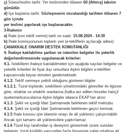
ç)
Süresi/teslim tarihi: Yer tesliminden itibaren
60 (Altmış) takvim
günüdür.
Siyaset
d)
İşe başlama tarihi:
Sözleşmenin imzalandığı tarihten itibaren 7
gün içinde
yer teslimi yapılarak işe başlanacaktır.
Spor
3-İhalenin
a)
İhale (son teklif verme) tarih ve saati:
15.08.2024 - 14:30
b)
İhale komisyonunun toplantı yeri (e-tekliflerin açılacağı adres):
Tarım ve Ekonomi
ÇANAKKALE ONARIM DESTEK KOMUTANLIĞI
4. İhaleye katılabilme şartları ve istenilen belgeler ile yeterlik
değerlendirmesinde uygulanacak kriterler:
Teknoloji
4.1.
İsteklilerin ihaleye katılabilmeleri için aşağıda sayılan belgeler ve
yeterlik kriterleri ile fiyat dışı unsurlara ilişkin bilgileri e-teklifleri
Ulusal
kapsamında beyan etmeleri gerekmektedir.
4.1.2.
Teklif vermeye yetkili olduğunu gösteren bilgiler
4.1.2.1.
Tüzel kişilerde; isteklilerin yönetimindeki görevliler ile ilgisine
Yaşam
göre, ortaklar ve ortaklık oranlarına (halka arz edilen hisseler hariç)/
üyelerine/kurucularına ilişkin bilgiler idarece EKAP’tan alınır.
4.1.3.
Şekli ve içeriği İdari Şartnamede belirlenen teklif mektubu.
4.1.4.
Şekli ve içeriği İdari Şartnamede belirlenen geçici teminat.
4.1.5
İhale konusu işte idarenin onayı ile alt yüklenici çalıştırılabilir.
Ancak işin tamamı alt yüklenicilere yaptırılamaz.
4.1.6
Tüzel kişi tarafından iş deneyimi göstermek üzere sunulan
belgenin, tüzel kişiliğin yarısından fazla hissesine sahip ortağına ait