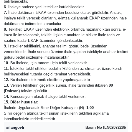
belirlenecektir.
6.
İhaleye sadece yerli istekliler katılabilecektir.
7.
İhale dokümanı EKAP üzerinden bedelsiz olarak görülebilir. Ancak,
ihaleye teklif verecek olanların, e-imza kullanarak EKAP üzerinden ihale
dokümanını indirmeleri zorunludur.
8.
Teklifler, EKAP üzerinden elektronik ortamda hazırlandıktan sonra, e-
imza ile imzalanarak, teklife ilişkin e-anahtar ile birlikte ihale tarih ve
saatine kadar EKAP üzerinden gönderilecektir.
9.
İstekliler tekliflerini, anahtar teslimi götürü bedel üzerinden
vereceklerdir. İhale sonucu üzerine ihale yapılan istekliyle anahtar teslimi
götürü bedel sözleşme imzalanacaktır.
10.
Bu ihalede, işin tamamı için teklif verilecektir.
11.
İstekliler teklif ettikleri bedelin %3’ünden az olmamak üzere kendi
belirleyecekleri tutarda geçici teminat vereceklerdir.
12.
Bu ihalede elektronik eksiltme yapılmayacaktır.
13.
Verilen tekliflerin geçerlilik süresi, ihale tarihinden itibaren
90
(Doksan)
takvim günüdür.
14.
Konsorsiyum olarak ihaleye teklif verilemez.
15. Diğer hususlar:
İhalede Uygulanacak Sınır Değer Katsayısı (N):
1,00
Sınır değerin altında teklif sunan isteklilerin teklifleri açıklama
istenilmeksizin reddedilecektir.
#ilangovtr
Basın No ILN02072286