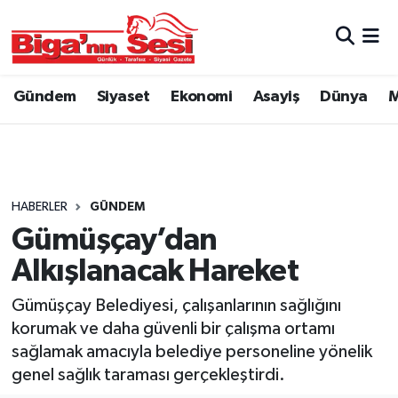
Asayiş
Çanakkale Hava Durumu
Gündem
Siyaset
Ekonomi
Asayiş
Dünya
M
Astroloji
Çanakkale Trafik Yoğunluk Haritası
Belde ve Köyler
Süper Lig Puan Durumu ve Fikstür
Belediye
Tüm Manşetler
HABERLER
GÜNDEM
Gümüşçay’dan
Dünya
Son Dakika Haberleri
Alkışlanacak Hareket
Eğitim
Haber Arşivi
Gümüşçay Belediyesi, çalışanlarının sağlığını
korumak ve daha güvenli bir çalışma ortamı
Ekonomi
sağlamak amacıyla belediye personeline yönelik
genel sağlık taraması gerçekleştirdi.
Genel