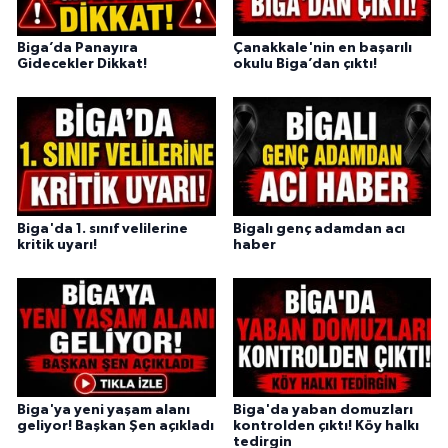
Biga’da Panayıra
Çanakkale'nin en başarılı
Gidecekler Dikkat!
okulu Biga’dan çıktı!
Biga'da 1. sınıf velilerine
Bigalı genç adamdan acı
kritik uyarı!
haber
Biga'ya yeni yaşam alanı
Biga'da yaban domuzları
geliyor! Başkan Şen açıkladı
kontrolden çıktı! Köy halkı
tedirgin