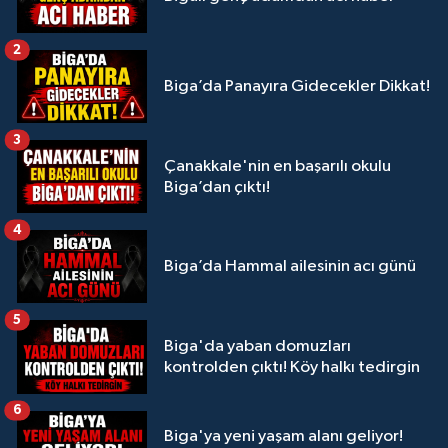
2
Biga’da Panayıra Gidecekler Dikkat!
3
Çanakkale'nin en başarılı okulu
Biga’dan çıktı!
4
Biga’da Hammal ailesinin acı günü
5
Biga'da yaban domuzları
kontrolden çıktı! Köy halkı tedirgin
6
Biga'ya yeni yaşam alanı geliyor!