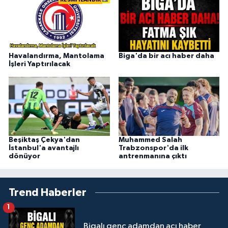
Havalandırma, Mantolama
Biga'da bir acı haber daha
İşleri Yaptırılacak
Beşiktaş Çekya'dan
Muhammed Salah
İstanbul'a avantajlı
Trabzonspor'da ilk
dönüyor
antrenmanına çıktı
Trend Haberler
1
Bigalı genç adamdan acı haber