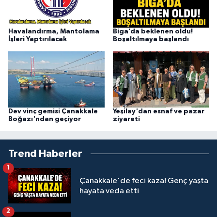
Havalandırma, Mantolama
Biga’da beklenen oldu!
İşleri Yaptırılacak
Boşaltılmaya başlandı
Dev vinç gemisi Çanakkale
Yeşilay'dan esnaf ve pazar
Boğazı'ndan geçiyor
ziyareti
Trend Haberler
1
Çanakkale'de feci kaza! Genç yaşta
hayata veda etti
2