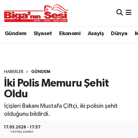
Asayiş
Çanakkale Hava Durumu
Gündem
Siyaset
Ekonomi
Asayiş
Dünya
M
Astroloji
Çanakkale Trafik Yoğunluk Haritası
Belde ve Köyler
Süper Lig Puan Durumu ve Fikstür
Belediye
Tüm Manşetler
HABERLER
GÜNDEM
İki Polis Memuru Şehit
Dünya
Son Dakika Haberleri
Oldu
Eğitim
Haber Arşivi
İçişleri Bakanı Mustafa Çiftçi, iki polisin şehit
olduğunu bildirdi.
Ekonomi
17.05.2026 - 17:57
YAYINLANMA
Genel