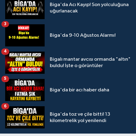
Biga'da Acı Kayıp! Son yolculuğuna
uğurlanacak
3
Biga'da 9-10 Ağustos Alarmı!
4
Bigalı mantar avcısı ormanda "altın"
buldu! İşte o görüntüler
5
Biga'da bir acı haber daha
6
Biga'da toz ve çile bitti! 13
kilometrelik yol yenilendi