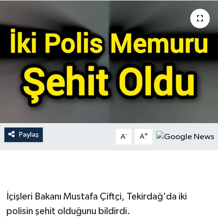
Gündem
Hava Durumu
İlan
Kültür Sanat
Magazin
Paylaş
-
+
A
A
Otomobil
Politika
Resmî ilanlar
İçişleri Bakanı Mustafa Çiftçi, Tekirdağ'da iki
polisin şehit olduğunu bildirdi.
Sağlık