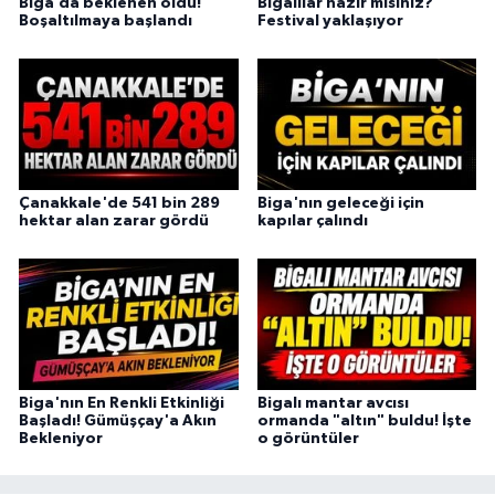
Biga’da beklenen oldu!
Bigalılar hazır mısınız?
Boşaltılmaya başlandı
Festival yaklaşıyor
Çanakkale'de 541 bin 289
Biga'nın geleceği için
hektar alan zarar gördü
kapılar çalındı
Biga'nın En Renkli Etkinliği
Bigalı mantar avcısı
Başladı! Gümüşçay'a Akın
ormanda "altın" buldu! İşte
Bekleniyor
o görüntüler