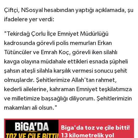
Çiftçi, NSosyal hesabından yaptığı açıklamada, şu
Siyaset
ifadelere yer verdi:
Spor
"Tekirdağ Çorlu İlçe Emniyet Müdürlüğü
kadrosunda görevli polis memurları Erkan
Tarım ve Ekonomi
Tütüncüler ve Emrah Koç, görevli iken silahlı
kavga olayına müdahale ettikleri esnada şüpheli
Teknoloji
şahsın ateşli silahla karşılık vermesi sonucu şehit
Ulusal
olmuşlardır. Şehitlerimize Allah'tan rahmet,
kederli ailelerine, kahraman Emniyet teşkilatımıza
Yaşam
ve milletimize başsağlığı diliyorum. Şehitlerimizin
makamları ali olsun."
Biga'da toz ve çile bitti!
13 kilometrelik yol