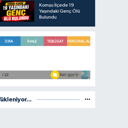
Komşu İlçede 19
Yaşındaki Genç Ölü
Bulundu
ükleniyor...