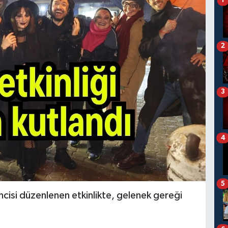
1
2
3
4
5
ncisi düzenlenen etkinlikte, gelenek gereği