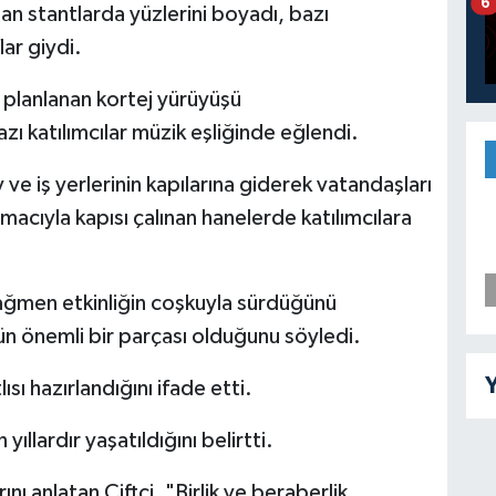
6
ulan stantlarda yüzlerini boyadı, bazı
ar giydi.
 planlanan kortej yürüyüşü
ı katılımcılar müzik eşliğinde eğlendi.
 ve iş yerlerinin kapılarına giderek vatandaşları
cıyla kapısı çalınan hanelerde katılımcılara
rağmen etkinliğin coşkuyla sürdüğünü
ün önemli bir parçası olduğunu söyledi.
Y
ı hazırlandığını ifade etti.
ıllardır yaşatıldığını belirtti.
ını anlatan Çiftçi, "Birlik ve beraberlik