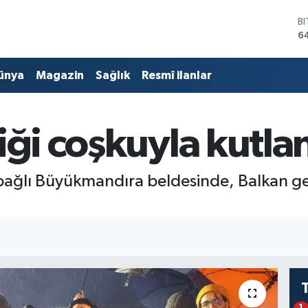
6
D
4
E
5
ünya
Magazin
Sağlık
Resmî ilanlar
S
6
G
6
iği coşkuyla kutla
B
1
e bağlı Büyükmandıra beldesinde, Balkan ge