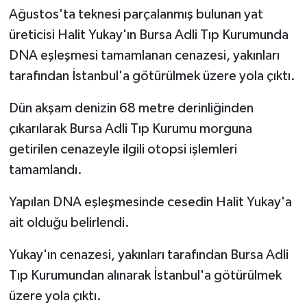
Ağustos'ta teknesi parçalanmış bulunan yat
Siyaset
üreticisi Halit Yukay'ın Bursa Adli Tıp Kurumunda
DNA eşleşmesi tamamlanan cenazesi, yakınları
Spor
tarafından İstanbul'a götürülmek üzere yola çıktı.
Tarım ve Ekonomi
Dün akşam denizin 68 metre derinliğinden
çıkarılarak Bursa Adli Tıp Kurumu morguna
Teknoloji
getirilen cenazeyle ilgili otopsi işlemleri
tamamlandı.
Ulusal
Yapılan DNA eşleşmesinde cesedin Halit Yukay'a
Yaşam
ait olduğu belirlendi.
Yukay'ın cenazesi, yakınları tarafından Bursa Adli
Tıp Kurumundan alınarak İstanbul'a götürülmek
üzere yola çıktı.