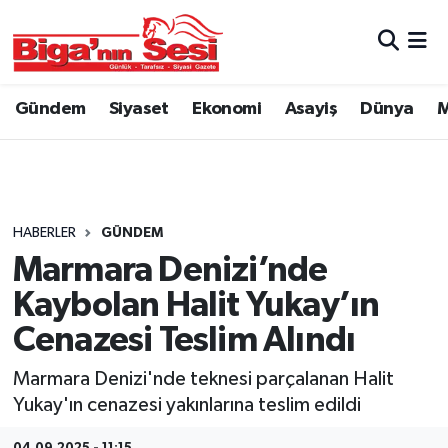
Asayiş
Çanakkale Hava Durumu
Gündem
Siyaset
Ekonomi
Asayiş
Dünya
M
Astroloji
Çanakkale Trafik Yoğunluk Haritası
Belde ve Köyler
Süper Lig Puan Durumu ve Fikstür
Belediye
Tüm Manşetler
HABERLER
GÜNDEM
Marmara Denizi’nde
Dünya
Son Dakika Haberleri
Kaybolan Halit Yukay’ın
Eğitim
Haber Arşivi
Cenazesi Teslim Alındı
Marmara Denizi'nde teknesi parçalanan Halit
Ekonomi
Yukay'ın cenazesi yakınlarına teslim edildi
Genel