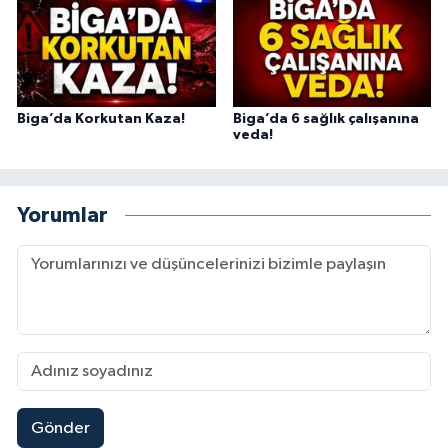
Biga’da Korkutan Kaza!
Biga’da 6 sağlık çalışanına
veda!
Yorumlar
Gönder