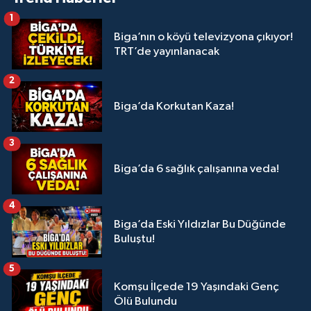
1
Biga’nın o köyü televizyona çıkıyor!
TRT’de yayınlanacak
2
Biga’da Korkutan Kaza!
3
Biga’da 6 sağlık çalışanına veda!
4
Biga’da Eski Yıldızlar Bu Düğünde
Buluştu!
5
Komşu İlçede 19 Yaşındaki Genç
Ölü Bulundu