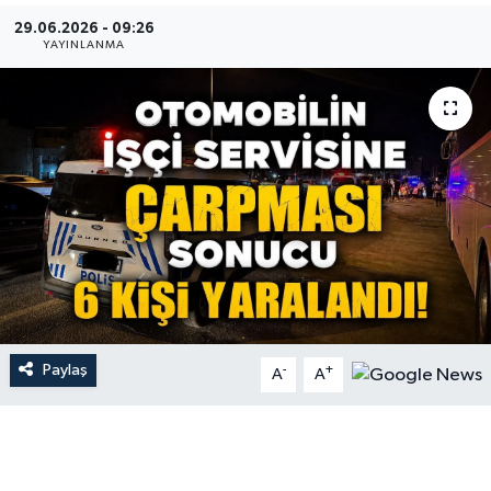
29.06.2026 - 09:26
Gündem
YAYINLANMA
Hava Durumu
İlan
Kültür Sanat
Magazin
Otomobil
Paylaş
-
+
Politika
A
A
Resmî ilanlar
Sağlık