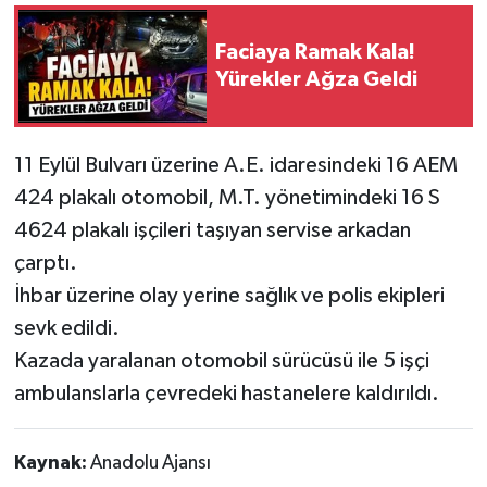
Faciaya Ramak Kala!
Siyaset
Yürekler Ağza Geldi
Spor
Tarım ve Ekonomi
11 Eylül Bulvarı üzerine A.E. idaresindeki 16 AEM
424 plakalı otomobil, M.T. yönetimindeki 16 S
Teknoloji
4624 plakalı işçileri taşıyan servise arkadan
çarptı.
Ulusal
İhbar üzerine olay yerine sağlık ve polis ekipleri
sevk edildi.
Yaşam
Kazada yaralanan otomobil sürücüsü ile 5 işçi
ambulanslarla çevredeki hastanelere kaldırıldı.
Kaynak:
Anadolu Ajansı