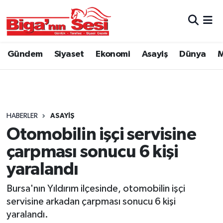
Asayiş
Çanakkale Hava Durumu
Gündem
Siyaset
Ekonomi
Asayiş
Dünya
M
Astroloji
Çanakkale Trafik Yoğunluk Haritası
Belde ve Köyler
Süper Lig Puan Durumu ve Fikstür
Belediye
Tüm Manşetler
HABERLER
ASAYIŞ
Otomobilin işçi servisine
Dünya
Son Dakika Haberleri
çarpması sonucu 6 kişi
Eğitim
Haber Arşivi
yaralandı
Bursa'nın Yıldırım ilçesinde, otomobilin işçi
Ekonomi
servisine arkadan çarpması sonucu 6 kişi
yaralandı.
Genel