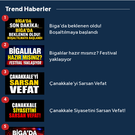
Trend Haberler
1
Biga’da beklenen oldu!
Boşaltılmaya başlandı
2
Bigalılar hazır mısınız? Festival
yaklaşıyor
3
Çanakkale’yi Sarsan Vefat
4
Çanakkale Siyasetini Sarsan Vefat!
5