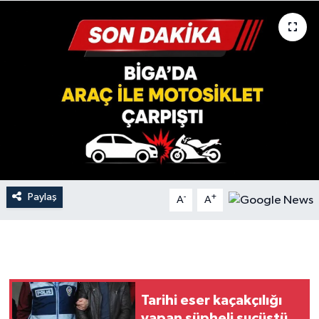
Gündem
Hava Durumu
İlan
Kültür Sanat
Magazin
Paylaş
-
+
A
A
Otomobil
Politika
Resmî ilanlar
Tarihi eser kaçakçılığı
Sağlık
yapan şüpheli suçüstü