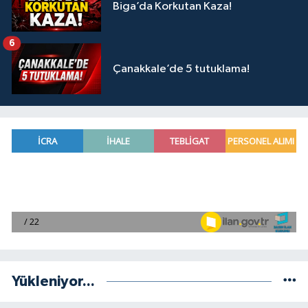
Biga’da Korkutan Kaza!
6
Çanakkale’de 5 tutuklama!
Yükleniyor...