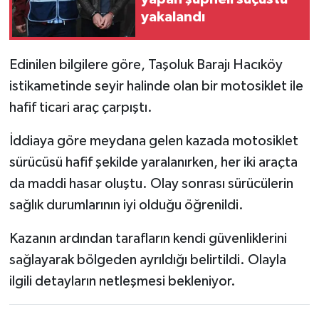
yakalandı
Siyaset
Edinilen bilgilere göre, Taşoluk Barajı Hacıköy
Spor
istikametinde seyir halinde olan bir motosiklet ile
Tarım ve Ekonomi
hafif ticari araç çarpıştı.
İddiaya göre meydana gelen kazada motosiklet
Teknoloji
sürücüsü hafif şekilde yaralanırken, her iki araçta
Ulusal
da maddi hasar oluştu. Olay sonrası sürücülerin
sağlık durumlarının iyi olduğu öğrenildi.
Yaşam
Kazanın ardından tarafların kendi güvenliklerini
sağlayarak bölgeden ayrıldığı belirtildi. Olayla
ilgili detayların netleşmesi bekleniyor.