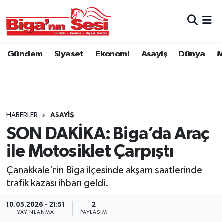
Asayiş
Çanakkale Hava Durumu
Gündem
Siyaset
Ekonomi
Asayiş
Dünya
M
Astroloji
Çanakkale Trafik Yoğunluk Haritası
Belde ve Köyler
Süper Lig Puan Durumu ve Fikstür
Belediye
Tüm Manşetler
HABERLER
ASAYIŞ
SON DAKİKA: Biga’da Araç
Dünya
Son Dakika Haberleri
ile Motosiklet Çarpıştı
Eğitim
Haber Arşivi
Çanakkale’nin Biga ilçesinde akşam saatlerinde
trafik kazası ihbarı geldi.
Ekonomi
10.05.2026 - 21:51
2
YAYINLANMA
PAYLAŞIM
Genel