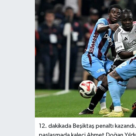
Gündem
Hava Durumu
İlan
Kültür Sanat
Magazin
Otomobil
Politika
Resmî ilanlar
12. dakikada Beşiktaş penaltı kazandı
Sağlık
paslaşmada kaleci Ahmet Doğan Yıldır