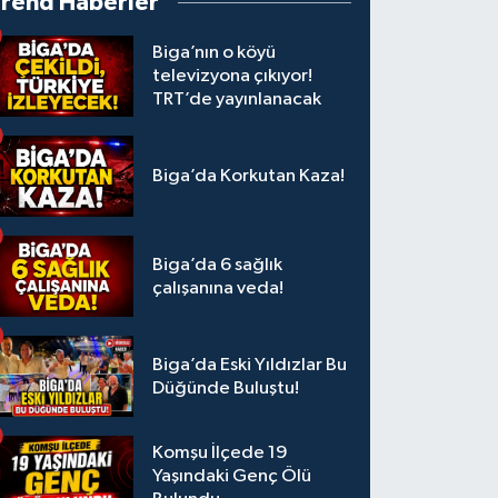
Trend Haberler
Biga’nın o köyü
televizyona çıkıyor!
TRT’de yayınlanacak
Biga’da Korkutan Kaza!
Biga’da 6 sağlık
çalışanına veda!
Biga’da Eski Yıldızlar Bu
Düğünde Buluştu!
Komşu İlçede 19
Yaşındaki Genç Ölü