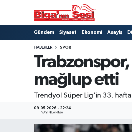
Asayiş
Çanakkale Hava Durumu
Gündem
Siyaset
Ekonomi
Asayiş
D
Astroloji
Çanakkale Trafik Yoğunluk Haritası
HABERLER
SPOR
Belde ve Köyler
Süper Lig Puan Durumu ve Fikstür
Trabzonspor,
Belediye
Tüm Manşetler
mağlup etti
Dünya
Son Dakika Haberleri
Trendyol Süper Lig'in 33. haft
Eğitim
Haber Arşivi
09.05.2026 - 22:24
Ekonomi
YAYINLANMA
Genel