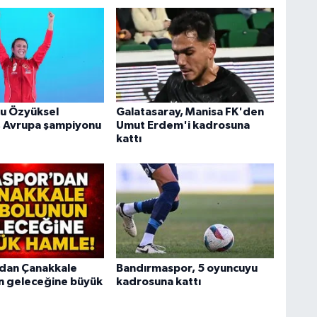
cu Özyüksel
Galatasaray, Manisa FK'den
, Avrupa şampiyonu
Umut Erdem'i kadrosuna
kattı
dan Çanakkale
Bandırmaspor, 5 oyuncuyu
n geleceğine büyük
kadrosuna kattı