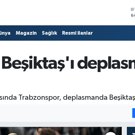
D
4
E
5
ünya
Magazin
Sağlık
Resmî ilanlar
S
6
G
6
 Beşiktaş'ı depla
B
1
B
6
asında Trabzonspor, deplasmanda Beşiktaş'