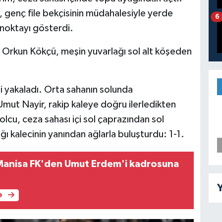
 genç file bekçisinin müdahalesiyle yerde
6
noktayı gösterdi.
n Orkun Kökçü, meşin yuvarlağı sol alt köşeden
 yakaladı. Orta sahanın solunda
ut Nayir, rakip kaleye doğru ilerledikten
lcu, ceza sahası içi sol çaprazından sol
ı kalecinin yanından ağlarla buluşturdu: 1-1.
Manisa FK'den Umut Erdem'i kadrosuna
Y
e