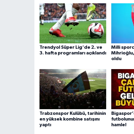
Trendyol Süper Lig'de 2. ve
Milli spor
3. hafta programları açıklandı
Mihrioğlu
oldu
Trabzonspor Kulübü, tarihinin
Bigaspor’
en yüksek kombine satışını
futbolunu
yaptı
hamle!