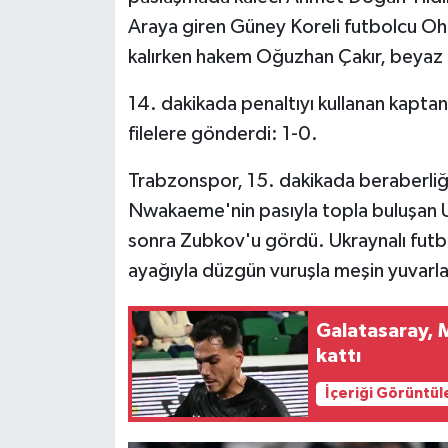
Araya giren Güney Koreli futbolcu Oh,
Siyaset
kalırken hakem Oğuzhan Çakır, beyaz 
Spor
14. dakikada penaltıyı kullanan kapta
filelere gönderdi: 1-0.
Tarım ve Ekonomi
Trabzonspor, 15. dakikada beraberliği
Teknoloji
Nwakaeme'nin pasıyla topla buluşan Um
sonra Zubkov'u gördü. Ukraynalı futbo
Ulusal
ayağıyla düzgün vuruşla meşin yuvarlağ
Yaşam
Galatasaray, 
kattı
İçeriği Görüntül