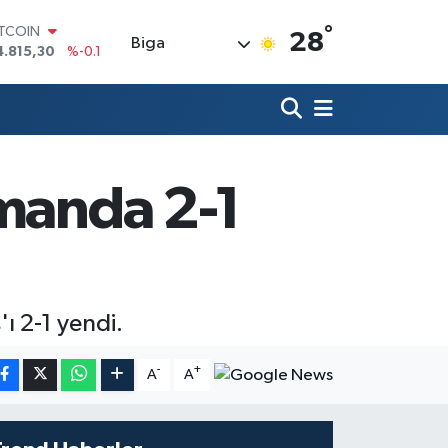
°
OLAR
28
Biga
7,7436
%0.18
URO
5,2510
%0.32
TERLİN
4,4811
%0.38
RAM ALTIN
660.55
%0
smanda 2-1
İST100
3.779
%-14
ITCOIN
4.815,30
%-0.1
ı 2-1 yendi.
-
+
A
A