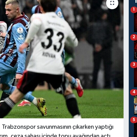
1
2
3
4
5
. Trabzonspor savunmasının çıkarken yaptığı
ım, ceza sahası içinde topu ayağından açtı.