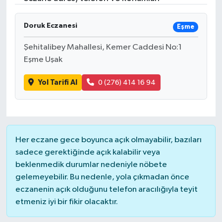
Gündem
Doruk Eczanesi
Eşme
Hava Durumu
Şehitalibey Mahallesi, Kemer Caddesi No:1
Eşme Uşak
İlan
Yol Tarifi Al
0 (276) 414 16 94
Kültür Sanat
Magazin
Her eczane gece boyunca açık olmayabilir, bazıları
Otomobil
sadece gerektiğinde açık kalabilir veya
beklenmedik durumlar nedeniyle nöbete
Politika
gelemeyebilir. Bu nedenle, yola çıkmadan önce
eczanenin açık olduğunu telefon aracılığıyla teyit
Resmî ilanlar
etmeniz iyi bir fikir olacaktır.
Sağlık