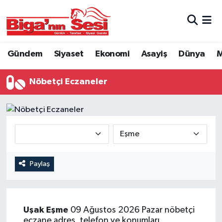
Asayiş
Çanakkale Hava Durumu
Gündem
Siyaset
Ekonomi
Asayiş
Dünya
M
Astroloji
Çanakkale Trafik Yoğunluk Haritası
Nöbetçi Eczaneler
Belde ve Köyler
Süper Lig Puan Durumu ve Fikstür
Belediye
Tüm Manşetler
Dünya
Son Dakika Haberleri
Eğitim
Haber Arşivi
Paylaş
Ekonomi
Uşak
Eşme
09 Ağustos 2026 Pazar nöbetçi
Genel
eczane adres, telefon ve konumları