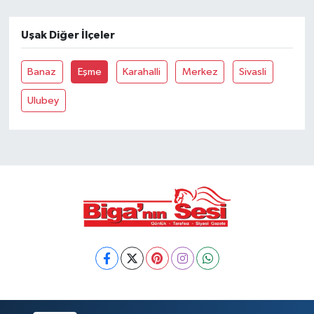
Siyaset
Uşak Diğer İlçeler
Spor
Banaz
Eşme
Karahalli
Merkez
Sivasli
Ulubey
Tarım ve Ekonomi
Teknoloji
Ulusal
Yaşam