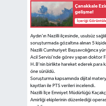
Çanakkale Ezin
Siyaset
gelişme!
İçeriği Görüntül
Spor
Tarım ve Ekonomi
Aydın'ın Nazilli ilçesinde, usulsüz sağ
soruşturmada gözaltına alınan 5 kişid
Teknoloji
Nazilli Cumhuriyet Başsavcılığınca yü
Acil Servisi’nde görev yapan doktor F.
Ulusal
H.B'nin birlikte hareket ederek para ka
öne sürüldü.
Yaşam
Soruşturma kapsamında dijital matery
kayıtları ile PTS verileri incelendi.
Nazilli İlçe Emniyet Müdürlüğü Kaçakç
Amirliği ekiplerinin düzenlediği opera