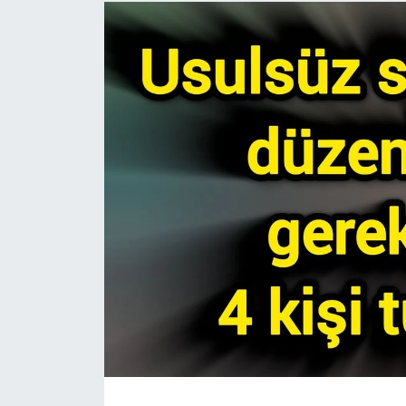
Gündem
Hava Durumu
İlan
Kültür Sanat
Magazin
Otomobil
Politika
Resmî ilanlar
Sağlık