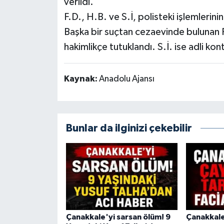
verildi.
F.D., H.B. ve S.İ, polisteki işlemlerini
Başka bir suçtan cezaevinde bulunan R.K
hakimlikçe tutuklandı. S.İ. ise adli kont
Kaynak:
Anadolu Ajansı
Bunlar da ilginizi çekebilir
Çanakkale'yi sarsan ölüm! 9
Çanakkale