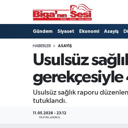
Asayiş
Çanakkale Hava Durumu
Gündem
Siyaset
Ekonomi
Asayiş
D
Astroloji
Çanakkale Trafik Yoğunluk Haritası
HABERLER
ASAYIŞ
Belde ve Köyler
Süper Lig Puan Durumu ve Fikstür
Usulsüz sağlı
Belediye
Tüm Manşetler
gerekçesiyle 
Dünya
Son Dakika Haberleri
Usulsüz sağlık raporu düzenlen
Eğitim
Haber Arşivi
tutuklandı.
Ekonomi
11.05.2026 - 23:12
YAYINLANMA
Genel