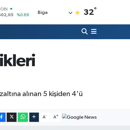
°
COIN
32
Biga
602,05
%0.69
LAR
5986
%0.06
RO
0700
%0.1
RLİN
2438
%0.21
kleri
M ALTIN
8.23
%0.39
T100
768
%48
altına alınan 5 kişiden 4'ü
-
+
A
A