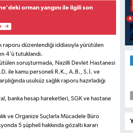
e'deki orman yangını ile ilgili son
6
e
lık raporu düzenlendiği iddiasıyla yürütülen
en 4'ü tutuklandı.
rütülen soruşturmada, Nazilli Devlet Hastanesi
D. ile kamu personeli R.K., A.B., S.İ. ve
rşılığında usulsüz sağlık raporu hazırladığı
al, banka hesap hareketleri, SGK ve hastane
ılık ve Organize Suçlarla Mücadele Büro
Y
syonda 5 şüpheli hakkında gözaltı kararı