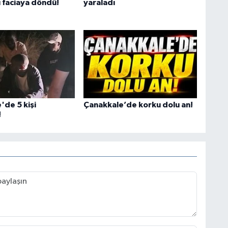
ı faciaya döndü!
yaraladı
'de 5 kişi
Çanakkale’de korku dolu an!
!