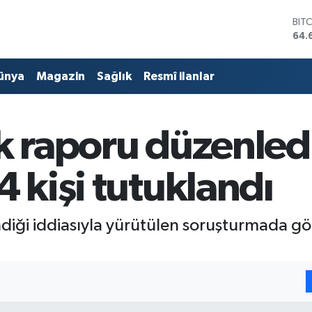
BIT
64.
DO
47,
ünya
Magazin
Sağlık
Resmî ilanlar
EU
55,
STE
64,
k raporu düzenledi
GRA
651
BİS
4 kişi tutuklandı
13.
diği iddiasıyla yürütülen soruşturmada göz