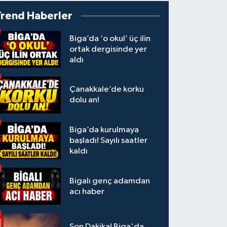
Trend Haberler
Biga’da ‘o okul’ üç ilin
ortak dergisinde yer
aldı
Çanakkale’de korku
dolu an!
Biga’da kurulmaya
başladı! Sayılı saatler
kaldı
Bigalı genç adamdan
acı haber
Son Dakika! Biga'da