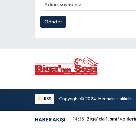
Gönder
RSS
Copyright © 2024. Her hakkı saklıdır.
Biga'da 1. sınıf velileri
14:36
HABER AKIŞI