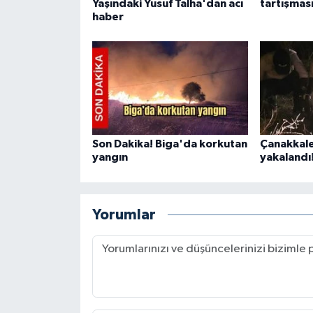
Yaşındaki Yusuf Talha'dan acı
tartışmas
haber
Son Dakika! Biga'da korkutan
Çanakkale
yangın
yakalandı
Yorumlar