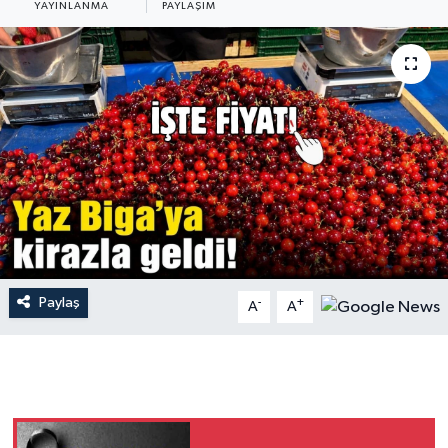
YAYINLANMA
PAYLAŞIM
Gündem
Hava Durumu
İlan
Kültür Sanat
Magazin
Otomobil
Paylaş
-
+
A
A
Politika
Resmî ilanlar
Sağlık