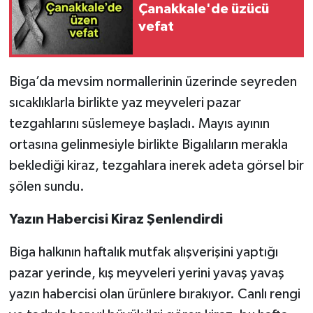
Çanakkale'de üzücü
vefat
Siyaset
Spor
Biga’da mevsim normallerinin üzerinde seyreden
sıcaklıklarla birlikte yaz meyveleri pazar
Tarım ve Ekonomi
tezgahlarını süslemeye başladı. Mayıs ayının
Teknoloji
ortasına gelinmesiyle birlikte Bigalıların merakla
beklediği kiraz, tezgahlara inerek adeta görsel bir
Ulusal
şölen sundu.
Yaşam
Yazın Habercisi Kiraz Şenlendirdi
Biga halkının haftalık mutfak alışverişini yaptığı
pazar yerinde, kış meyveleri yerini yavaş yavaş
yazın habercisi olan ürünlere bırakıyor. Canlı rengi