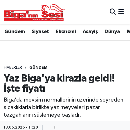
Asayiş
Çanakkale Hava Durumu
Gündem
Siyaset
Ekonomi
Asayiş
Dünya
M
Astroloji
Çanakkale Trafik Yoğunluk Haritası
Belde ve Köyler
Süper Lig Puan Durumu ve Fikstür
Belediye
Tüm Manşetler
HABERLER
GÜNDEM
Yaz Biga'ya kirazla geldi!
Dünya
Son Dakika Haberleri
İşte fiyatı
Eğitim
Haber Arşivi
Biga’da mevsim normallerinin üzerinde seyreden
sıcaklıklarla birlikte yaz meyveleri pazar
Ekonomi
tezgahlarını süslemeye başladı.
Genel
13.05.2026 - 11:20
1