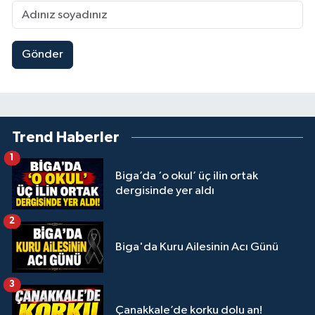
Gönder
Trend Haberler
1
Biga’da ‘o okul’ üç ilin ortak
dergisinde yer aldı
2
Biga'da Kuru Ailesinin Acı Günü
3
Çanakkale’de korku dolu an!