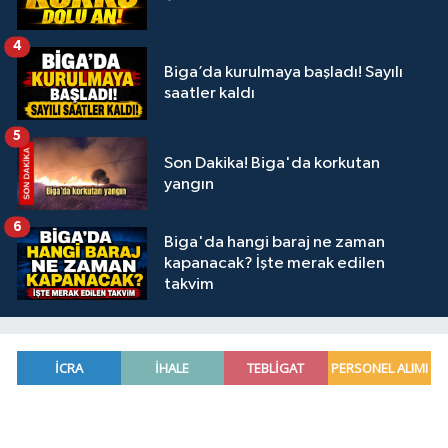
4
Biga’da kurulmaya başladı! Sayılı
saatler kaldı
5
Son Dakika! Biga'da korkutan
yangın
6
Biga'da hangi baraj ne zaman
kapanacak? İşte merak edilen
takvim