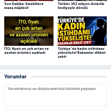
Son Dakika: Emeklilere
Türkler 362 milyon dolarlık
maaş müjdesi!
hediyeyle döndü
İTO, fiyatı en çok artan ve
Türkiye'de kadın istihdamı
azalan ürünleri açıkladı
yükselişte! Rakamlar dikkat
çekti
Yorumlar