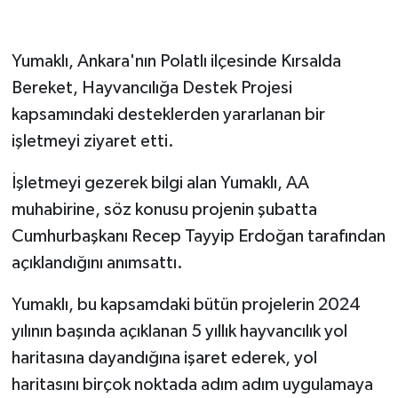
Siyaset
Yumaklı, Ankara'nın Polatlı ilçesinde Kırsalda
Bereket, Hayvancılığa Destek Projesi
Spor
kapsamındaki desteklerden yararlanan bir
Tarım ve Ekonomi
işletmeyi ziyaret etti.
Teknoloji
İşletmeyi gezerek bilgi alan Yumaklı, AA
muhabirine, söz konusu projenin şubatta
Ulusal
Cumhurbaşkanı Recep Tayyip Erdoğan tarafından
açıklandığını anımsattı.
Yaşam
Yumaklı, bu kapsamdaki bütün projelerin 2024
yılının başında açıklanan 5 yıllık hayvancılık yol
haritasına dayandığına işaret ederek, yol
haritasını birçok noktada adım adım uygulamaya