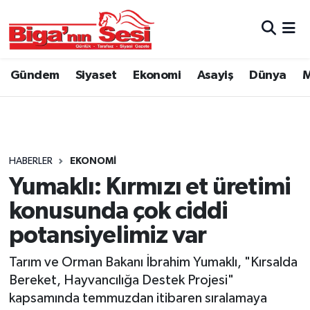
Asayiş
Çanakkale Hava Durumu
Gündem
Siyaset
Ekonomi
Asayiş
Dünya
M
Astroloji
Çanakkale Trafik Yoğunluk Haritası
Belde ve Köyler
Süper Lig Puan Durumu ve Fikstür
Belediye
Tüm Manşetler
HABERLER
EKONOMI
Yumaklı: Kırmızı et üretimi
Dünya
Son Dakika Haberleri
konusunda çok ciddi
Eğitim
Haber Arşivi
potansiyelimiz var
Tarım ve Orman Bakanı İbrahim Yumaklı, "Kırsalda
Ekonomi
Bereket, Hayvancılığa Destek Projesi"
kapsamında temmuzdan itibaren sıralamaya
Genel