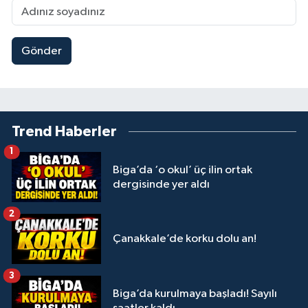
Gönder
Trend Haberler
1
Biga’da ‘o okul’ üç ilin ortak
dergisinde yer aldı
2
Çanakkale’de korku dolu an!
3
Biga’da kurulmaya başladı! Sayılı