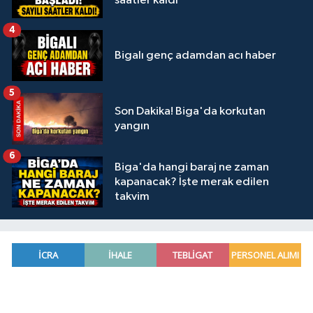
saatler kaldı
4
Bigalı genç adamdan acı haber
5
Son Dakika! Biga'da korkutan
yangın
6
Biga'da hangi baraj ne zaman
kapanacak? İşte merak edilen
takvim