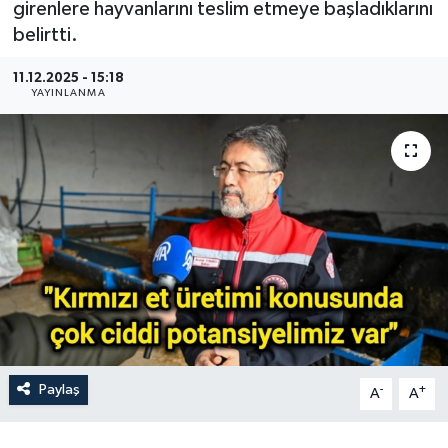
girenlere hayvanlarını teslim etmeye başladıklarını
belirtti.
Gündem
11.12.2025 - 15:18
Hava Durumu
YAYINLANMA
İlan
Kültür Sanat
Magazin
Otomobil
Politika
Paylaş
-
+
Resmî ilanlar
A
A
Sağlık