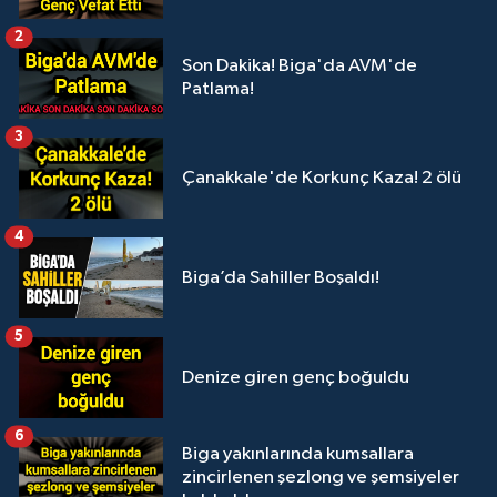
2
Son Dakika! Biga'da AVM'de
Patlama!
3
Çanakkale'de Korkunç Kaza! 2 ölü
4
Biga’da Sahiller Boşaldı!
5
Denize giren genç boğuldu
6
Biga yakınlarında kumsallara
zincirlenen şezlong ve şemsiyeler