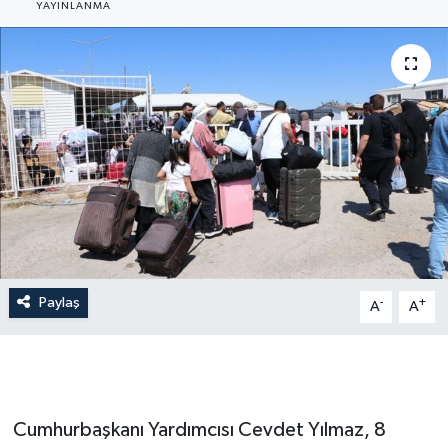
YAYINLANMA
Gündem
Hava Durumu
İlan
Kültür Sanat
Magazin
Otomobil
Paylaş
-
+
A
A
Politika
Resmî ilanlar
Cumhurbaşkanı Yardımcısı Cevdet Yılmaz, 8
Sağlık