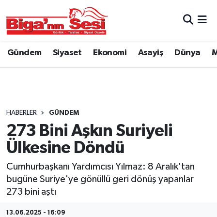
Asayiş
Çanakkale Hava Durumu
Gündem
Siyaset
Ekonomi
Asayiş
Dünya
M
Astroloji
Çanakkale Trafik Yoğunluk Haritası
Belde ve Köyler
Süper Lig Puan Durumu ve Fikstür
Belediye
Tüm Manşetler
HABERLER
GÜNDEM
273 Bini Aşkın Suriyeli
Dünya
Son Dakika Haberleri
Ülkesine Döndü
Eğitim
Haber Arşivi
Cumhurbaşkanı Yardımcısı Yılmaz: 8 Aralık'tan
bugüne Suriye'ye gönüllü geri dönüş yapanlar
Ekonomi
273 bini aştı
Genel
13.06.2025 - 16:09