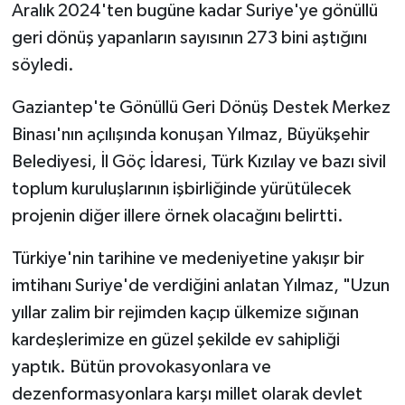
Aralık 2024'ten bugüne kadar Suriye'ye gönüllü
geri dönüş yapanların sayısının 273 bini aştığını
Siyaset
söyledi.
Spor
Gaziantep'te Gönüllü Geri Dönüş Destek Merkez
Binası'nın açılışında konuşan Yılmaz, Büyükşehir
Tarım ve Ekonomi
Belediyesi, İl Göç İdaresi, Türk Kızılay ve bazı sivil
Teknoloji
toplum kuruluşlarının işbirliğinde yürütülecek
projenin diğer illere örnek olacağını belirtti.
Ulusal
Türkiye'nin tarihine ve medeniyetine yakışır bir
Yaşam
imtihanı Suriye'de verdiğini anlatan Yılmaz, "Uzun
yıllar zalim bir rejimden kaçıp ülkemize sığınan
kardeşlerimize en güzel şekilde ev sahipliği
yaptık. Bütün provokasyonlara ve
dezenformasyonlara karşı millet olarak devlet