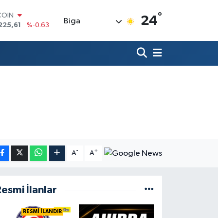
°
COIN
24
Biga
225,61
%-0.63
LAR
7143
%0.16
RO
0317
%-0.02
RLİN
2463
%0.07
M ALTIN
4.81
%1.44
T100
799
%70
-
+
A
A
esmi İlanlar
RESMİ İLANDIR