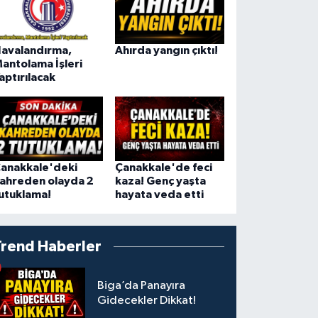
avalandırma,
Ahırda yangın çıktı!
antolama İşleri
aptırılacak
anakkale'deki
Çanakkale'de feci
ahreden olayda 2
kaza! Genç yaşta
utuklama!
hayata veda etti
Trend Haberler
Biga’da Panayıra
Gidecekler Dikkat!