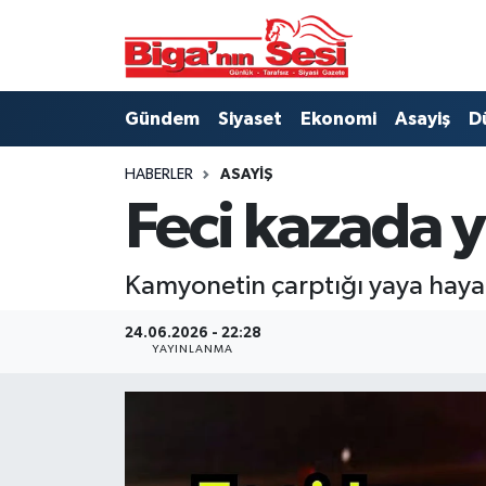
Asayiş
Çanakkale Hava Durumu
Gündem
Siyaset
Ekonomi
Asayiş
D
Astroloji
Çanakkale Trafik Yoğunluk Haritası
HABERLER
ASAYIŞ
Belde ve Köyler
Süper Lig Puan Durumu ve Fikstür
Feci kazada y
Belediye
Tüm Manşetler
Kamyonetin çarptığı yaya hayat
Dünya
Son Dakika Haberleri
24.06.2026 - 22:28
YAYINLANMA
Eğitim
Haber Arşivi
Ekonomi
Genel