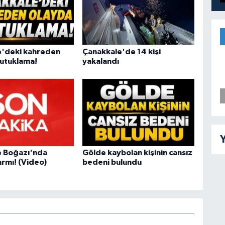
e'deki kahreden
Çanakkale'de 14 kişi
tutuklama!
yakalandı
Y
e Boğazı'nda
Gölde kaybolan kişinin cansız
armı! (Video)
bedeni bulundu