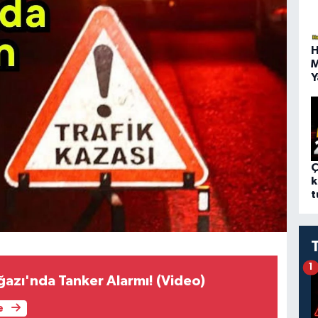
H
M
Y
Ç
k
t
1
azı'nda Tanker Alarmı! (Video)
e