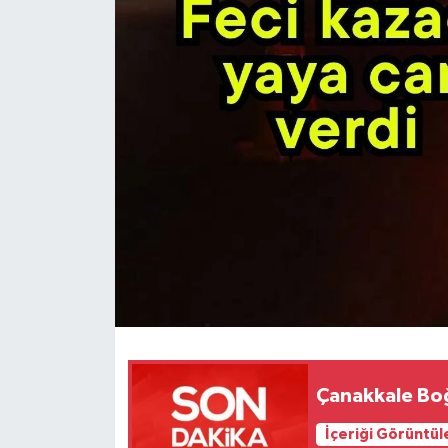
Gündem
Hava Durumu
İlan
Kültür Sanat
Magazin
Otomobil
Politika
Resmî ilanlar
Çanakkale Boğ
İçeriği Görüntül
Sağlık