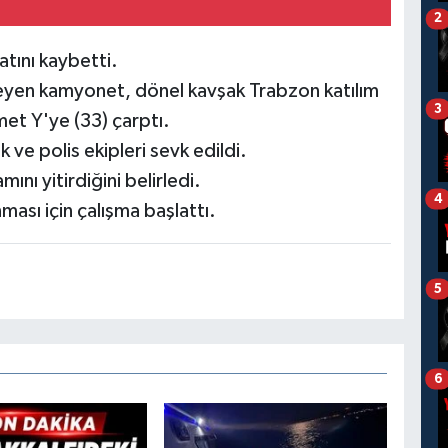
2
tını kaybetti.
eyen kamyonet, dönel kavşak Trabzon katılım
3
et Y'ye (33) çarptı.
k ve polis ekipleri sevk edildi.
ını yitirdiğini belirledi.
4
ması için çalışma başlattı.
5
6