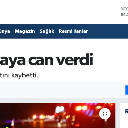
BIT
64.
DO
47,
ünya
Magazin
Sağlık
Resmî ilanlar
EU
55,
STE
64,
aya can verdi
GRA
657
BİS
13.
ını kaybetti.
R