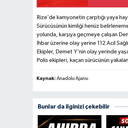
Siyaset
Rize'de kamyonetin çarptığı yaya haya
Sürücüsünün kimliği henüz belirlenem
Spor
yolunda, karşıya geçmeye çalışan Dem
Tarım ve Ekonomi
İhbar üzerine olay yerine 112 Acil Sağlı
Ekipler, Demet Y'nin olay yerinde yaşam
Teknoloji
Polis ekipleri, kaçan sürücünün yakalan
Ulusal
Kaynak:
Anadolu Ajansı
Yaşam
Bunlar da ilginizi çekebilir