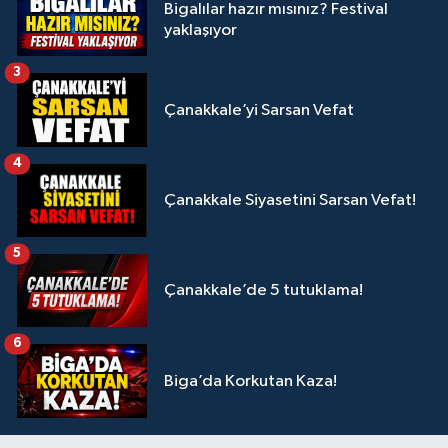
Bigalılar hazır mısınız? Festival
yaklaşıyor
3
Çanakkale’yi Sarsan Vefat
4
Çanakkale Siyasetini Sarsan Vefat!
5
Çanakkale’de 5 tutuklama!
6
Biga’da Korkutan Kaza!