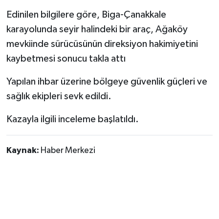
Edinilen bilgilere göre, Biga-Çanakkale
Siyaset
karayolunda seyir halindeki bir araç, Ağaköy
mevkiinde sürücüsünün direksiyon hakimiyetini
Spor
kaybetmesi sonucu takla attı
Tarım ve Ekonomi
Yapılan ihbar üzerine bölgeye güvenlik güçleri ve
sağlık ekipleri sevk edildi.
Teknoloji
Kazayla ilgili inceleme başlatıldı.
Ulusal
Yaşam
Kaynak:
Haber Merkezi