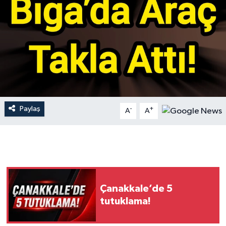
Gündem
Hava Durumu
İlan
Kültür Sanat
Paylaş
-
+
A
A
Magazin
Otomobil
Politika
Çanakkale’de 5
Resmî ilanlar
tutuklama!
Sağlık