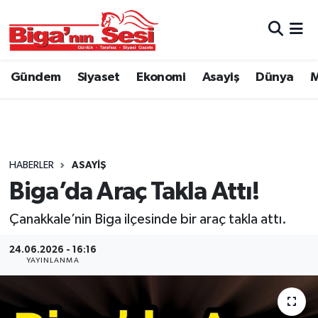
Asayiş
Çanakkale Hava Durumu
Gündem
Siyaset
Ekonomi
Asayiş
Dünya
M
Astroloji
Çanakkale Trafik Yoğunluk Haritası
Belde ve Köyler
Süper Lig Puan Durumu ve Fikstür
Belediye
Tüm Manşetler
HABERLER
ASAYIŞ
Biga’da Araç Takla Attı!
Dünya
Son Dakika Haberleri
Çanakkale’nin Biga ilçesinde bir araç takla attı.
Eğitim
Haber Arşivi
24.06.2026 - 16:16
YAYINLANMA
Ekonomi
Genel