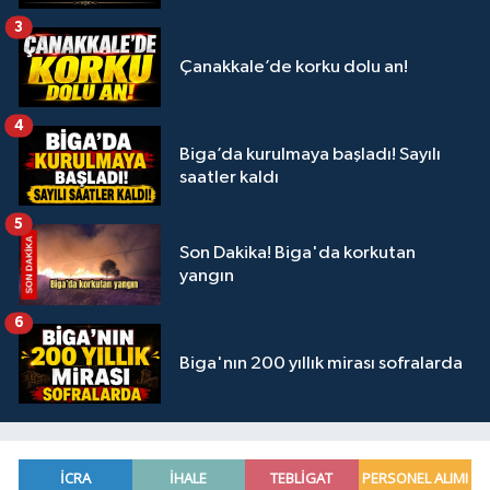
3
Çanakkale’de korku dolu an!
4
Biga’da kurulmaya başladı! Sayılı
saatler kaldı
5
Son Dakika! Biga'da korkutan
yangın
6
Biga'nın 200 yıllık mirası sofralarda