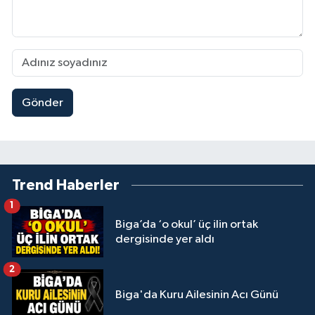
Gönder
Trend Haberler
1
Biga’da ‘o okul’ üç ilin ortak
dergisinde yer aldı
2
Biga'da Kuru Ailesinin Acı Günü