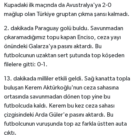
Kupadaki ilk maçında da Avustralya'ya 2-0
mağlup olan Türkiye gruptan çıkma şansı kalmadı.
Siyaset
2. dakikada Paraguay golü buldu. Savunmadan
Spor
çıkaramadığımız topu kapan Enciso, ceza yayı
Tarım ve Ekonomi
önündeki Galarza'ya pasını aktardı. Bu
futbolcunun uzaktan sert şutunda top köşeden
Teknoloji
filelere gitti: 0-1.
Ulusal
13. dakikada milliler etkili geldi. Sağ kanatta topla
buluşan Kerem Aktürkoğlu'nun ceza sahasına
Yaşam
ortasında savunmadan dönen top yine bu
futbolcuda kaldı. Kerem bu kez ceza sahası
çizgisindeki Arda Güler'e pasını aktardı. Bu
futbolcunun vuruşunda top az farkla üstten auta
çıktı.