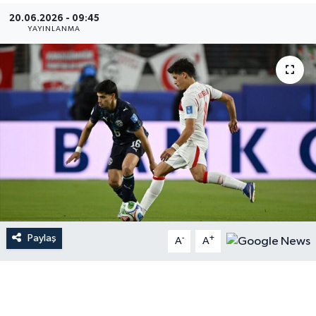
20.06.2026 - 09:45
Gündem
YAYINLANMA
Hava Durumu
İlan
Kültür Sanat
Magazin
Otomobil
Paylaş
-
+
Politika
A
A
Resmî ilanlar
Sağlık