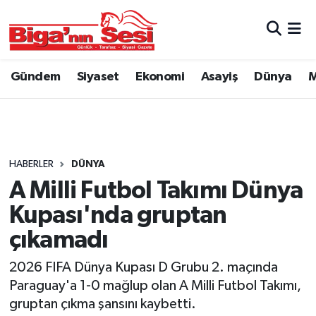
Asayiş
Çanakkale Hava Durumu
Gündem
Siyaset
Ekonomi
Asayiş
Dünya
M
Astroloji
Çanakkale Trafik Yoğunluk Haritası
Belde ve Köyler
Süper Lig Puan Durumu ve Fikstür
Belediye
Tüm Manşetler
HABERLER
DÜNYA
A Milli Futbol Takımı Dünya
Dünya
Son Dakika Haberleri
Kupası'nda gruptan
Eğitim
Haber Arşivi
çıkamadı
2026 FIFA Dünya Kupası D Grubu 2. maçında
Ekonomi
Paraguay'a 1-0 mağlup olan A Milli Futbol Takımı,
gruptan çıkma şansını kaybetti.
Genel