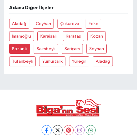
Adana Diğer İlçeler
Siyaset
Aladağ
Ceyhan
Çukurova
Feke
Spor
İmamoğlu
Karaisali
Karataş
Kozan
Tarım ve Ekonomi
Pozanti
Saimbeyli
Sariçam
Seyhan
Teknoloji
Tufanbeyli
Yumurtalik
Yüreğir
Aladağ
Ulusal
Yaşam