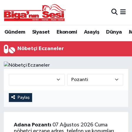
Asayiş
Çanakkale Hava Durumu
Gündem
Siyaset
Ekonomi
Asayiş
Dünya
M
Astroloji
Çanakkale Trafik Yoğunluk Haritası
Nöbetçi Eczaneler
Belde ve Köyler
Süper Lig Puan Durumu ve Fikstür
Belediye
Tüm Manşetler
Dünya
Son Dakika Haberleri
Eğitim
Haber Arşivi
Paylaş
Ekonomi
Adana
Pozantı
07 Ağustos 2026 Cuma
Genel
nöbetçi eczane adres, telefon ve konumları