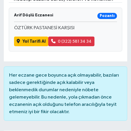
Gündem
Arif Döşlü Eczanesi
Pozantı
Hava Durumu
ÖZTÜRK PASTANESİ KARŞISI
İlan
Yol Tarifi Al
0 (322) 581 34 34
Kültür Sanat
Magazin
Her eczane gece boyunca açık olmayabilir, bazıları
sadece gerektiğinde açık kalabilir veya
Otomobil
beklenmedik durumlar nedeniyle nöbete
gelemeyebilir. Bu nedenle, yola çıkmadan önce
Politika
eczanenin açık olduğunu telefon aracılığıyla teyit
etmeniz iyi bir fikir olacaktır.
Resmî ilanlar
Sağlık