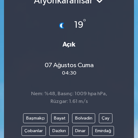
Afyonkarahisar
Gündem
°
19
Hava Durumu
İlan
Açık
Kültür Sanat
07 Ağustos Cuma
04:30
Magazin
Otomobil
Nem: %48, Basınç: 1009 hpa hPa,
Rüzgar: 1.61 m/s
Politika
Başmakçı
Bayat
Bolvadin
Çay
Resmî ilanlar
Çobanlar
Dazkırı
Dinar
Emirdağ
Sağlık