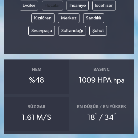
Evciler
Hocalar
İhsaniye
İscehisar
Siyaset
Kızılören
Merkez
Sandıklı
Spor
Sinanpaşa
Sultandağı
Şuhut
Tarım ve Ekonomi
Teknoloji
NEM
BASINÇ
Ulusal
%48
1009 HPA
hpa
Yaşam
RÜZGAR
EN DÜŞÜK / EN YÜKSEK
°
°
1.61 M/S
18
/ 34