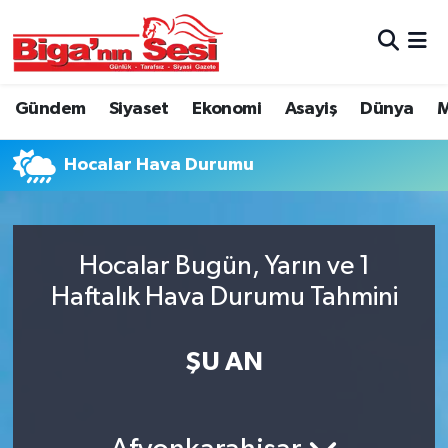
Asayiş
Çanakkale Hava Durumu
Gündem
Siyaset
Ekonomi
Asayiş
Dünya
M
Astroloji
Çanakkale Trafik Yoğunluk Haritası
Hocalar Hava Durumu
Belde ve Köyler
Süper Lig Puan Durumu ve Fikstür
Belediye
Tüm Manşetler
Hocalar Bugün, Yarın ve 1
Dünya
Son Dakika Haberleri
Haftalık Hava Durumu Tahmini
Eğitim
Haber Arşivi
ŞU AN
Ekonomi
Genel