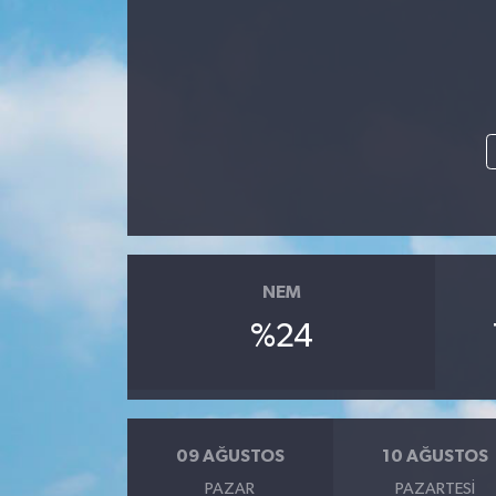
Gündem
Hava Durumu
İlan
Kültür Sanat
Magazin
NEM
Otomobil
%24
Politika
Resmî ilanlar
09 AĞUSTOS
10 AĞUSTOS
PAZAR
PAZARTESI
Sağlık