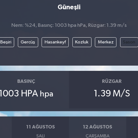
Güneşli
Nem: %24, Basınç: 1003 hpa hPa, Rüzgar: 1.39 m/s
Beşiri
Gercüş
Hasankeyf
Kozluk
Merkez
Sason
BASINÇ
RÜZGAR
1003 HPA
1.39 M/S
hpa
11 AĞUSTOS
12 AĞUSTOS
SALI
ÇARŞAMBA