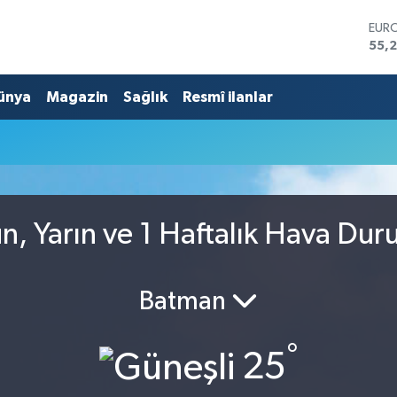
EUR
55,
STER
64,4
ünya
Magazin
Sağlık
Resmî ilanlar
GRA
666
BİST
13.7
BIT
64.9
DOL
47,
, Yarın ve 1 Haftalık Hava Du
Batman
°
25