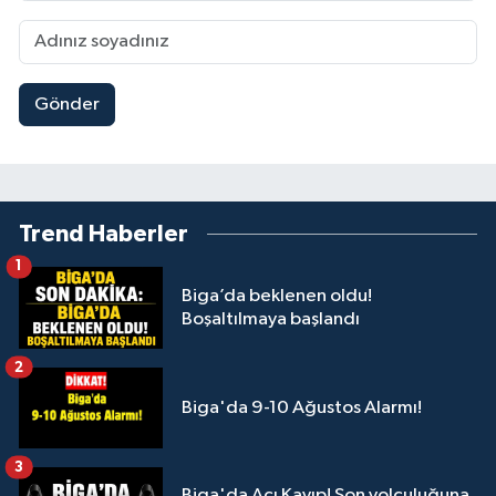
Gönder
Trend Haberler
1
Biga’da beklenen oldu!
Boşaltılmaya başlandı
2
Biga'da 9-10 Ağustos Alarmı!
3
Biga'da Acı Kayıp! Son yolculuğuna