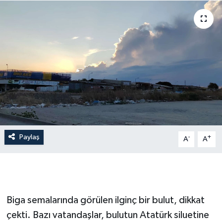
Gündem
Hava Durumu
İlan
Kültür Sanat
Magazin
Paylaş
-
+
A
A
Otomobil
Politika
Resmî ilanlar
Biga semalarında görülen ilginç bir bulut, dikkat
çekti. Bazı vatandaşlar, bulutun Atatürk siluetine
Sağlık