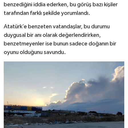
benzediğini iddia ederken, bu görüş bazı kişiler
tarafından farklı şekilde yorumlandı.
Siyaset
Atatürk’e benzeten vatandaşlar, bu durumu
Spor
duygusal bir anı olarak değerlendirirken,
Tarım ve Ekonomi
benzetmeyenler ise bunun sadece doğanın bir
oyunu olduğunu savundu.
Teknoloji
Ulusal
Yaşam