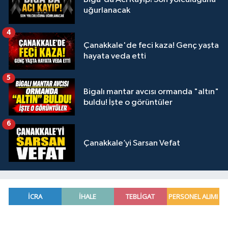
uğurlanacak
4
Çanakkale'de feci kaza! Genç yaşta
hayata veda etti
5
Bigalı mantar avcısı ormanda "altın"
buldu! İşte o görüntüler
6
Çanakkale’yi Sarsan Vefat