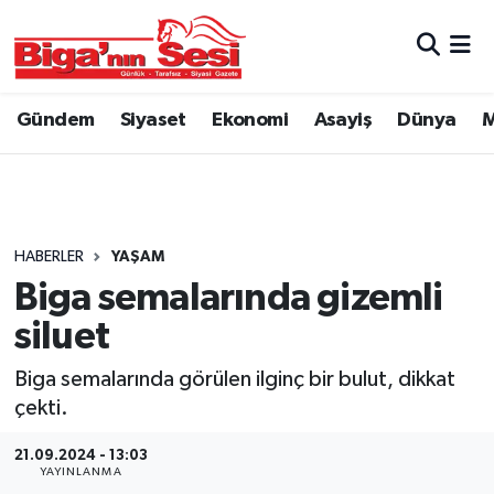
Asayiş
Çanakkale Hava Durumu
Gündem
Siyaset
Ekonomi
Asayiş
Dünya
M
Astroloji
Çanakkale Trafik Yoğunluk Haritası
Belde ve Köyler
Süper Lig Puan Durumu ve Fikstür
Belediye
Tüm Manşetler
HABERLER
YAŞAM
Biga semalarında gizemli
Dünya
Son Dakika Haberleri
siluet
Eğitim
Haber Arşivi
Biga semalarında görülen ilginç bir bulut, dikkat
çekti.
Ekonomi
21.09.2024 - 13:03
YAYINLANMA
Genel