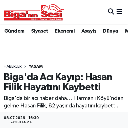
Asayiş
Çanakkale Hava Durumu
Gündem
Siyaset
Ekonomi
Asayiş
Dünya
M
Astroloji
Çanakkale Trafik Yoğunluk Haritası
Belde ve Köyler
Süper Lig Puan Durumu ve Fikstür
Belediye
Tüm Manşetler
HABERLER
YAŞAM
Biga'da Acı Kayıp: Hasan
Dünya
Son Dakika Haberleri
Filik Hayatını Kaybetti
Eğitim
Haber Arşivi
Biga'da bir acı haber daha... Harmanlı Köyü'nden
gelme Hasan Filik, 82 yaşında hayatını kaybetti.
Ekonomi
08.07.2026 - 16:30
YAYINLANMA
Genel