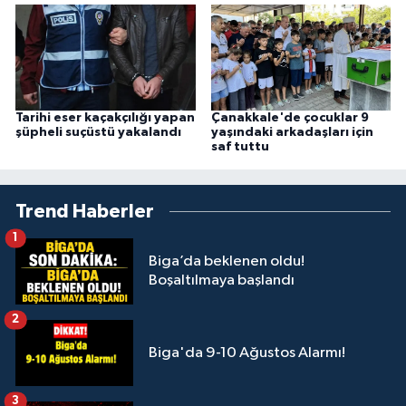
Tarihi eser kaçakçılığı yapan
Çanakkale'de çocuklar 9
şüpheli suçüstü yakalandı
yaşındaki arkadaşları için
saf tuttu
Trend Haberler
1
Biga’da beklenen oldu!
Boşaltılmaya başlandı
2
Biga'da 9-10 Ağustos Alarmı!
3