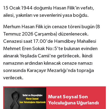
15 Ocak 1944 doğumlu Hasan Filik'in vefatı,
Siyaset
ailesi, yakınları ve sevenlerini yasa boğdu.
Spor
Merhum Hasan Filik için cenaze töreni bugün (8
Temmuz 2026 Çarşamba) düzenlenecek.
Tarım ve Ekonomi
Cenazesi saat 17.00'de Hamdibey Mahallesi
Mehmet Eren Sokak No:5'te bulunan evinden
Teknoloji
alınarak Yeşilada Camii'ne getirilecek. İkindi
Ulusal
namazının ardından kılınacak cenaze namazı
sonrasında Karaçayır Mezarlığı'nda toprağa
Yaşam
verilecek.
Murat Soysal Son
Yolculuğuna Uğurlandı