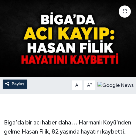
Gündem
Hava Durumu
İlan
Kültür Sanat
Magazin
Paylaş
-
+
A
A
Otomobil
Politika
Resmî ilanlar
Biga'da bir acı haber daha... Harmanlı Köyü'nden
gelme Hasan Filik, 82 yaşında hayatını kaybetti.
Sağlık