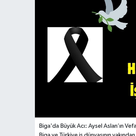
Gündem
Hava Durumu
İlan
Kültür Sanat
Magazin
Otomobil
Politika
Resmî ilanlar
Biga'da Büyük Acı: Aysel Aslan’ın Vef
Sağlık
Biga ve Türkiye iş dünyasının yakından 