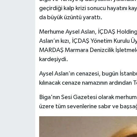
geçirdiği kalp krizi sonucu hayatını ka
Siyaset
da büyük üzüntü yarattı.
Spor
Merhume Aysel Aslan, İÇDAŞ Holding
Aslan’ın kızı, İÇDAŞ Yönetim Kurulu Üy
Tarım ve Ekonomi
MARDAŞ Marmara Denizcilik İşletmeler
kardeşiydi.
Teknoloji
Aysel Aslan’ın cenazesi, bugün İstanb
Ulusal
kılınacak cenaze namazının ardından T
Yaşam
Biga'nın Sesi Gazetesi olarak merhume
üzere tüm sevenlerine sabır ve başsağl