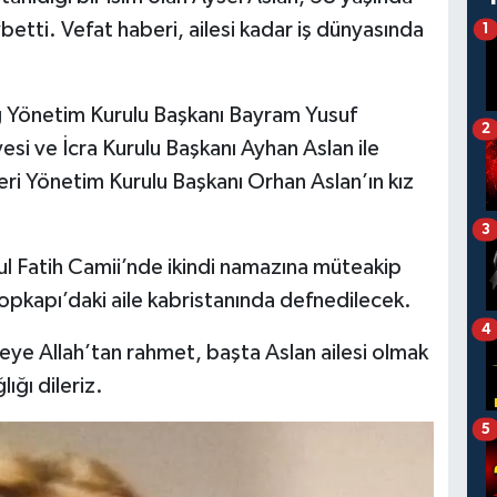
ybetti. Vefat haberi, ailesi kadar iş dünyasında
1
 Yönetim Kurulu Başkanı Bayram Yusuf
2
esi ve İcra Kurulu Başkanı Ayhan Aslan ile
i Yönetim Kurulu Başkanı Orhan Aslan’ın kız
3
ul Fatih Camii’nde ikindi namazına müteakip
opkapı’daki aile kabristanında defnedilecek.
4
ye Allah’tan rahmet, başta Aslan ailesi olmak
ığı dileriz.
5