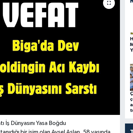
R
H
M
Y
Ç
ç
a
t
atı İş Dünyasını Yasa Boğdu
tanıdığı bir isim olan Aysel Aslan, 58 yaşında