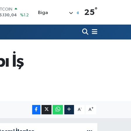
°
OLAR
25
Biga
7,7106
%0.17
URO
5,1652
%0.27
TERLİN
4,4046
%0.35
RAM ALTIN
648.99
%2.59
ı İş
İST100
3.773
%-19
ITCOIN
5.130,04
%1.2
-
+
A
A