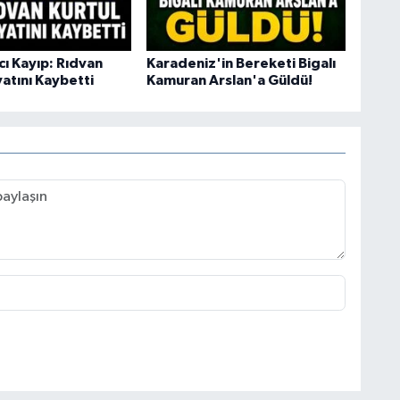
cı Kayıp: Rıdvan
Karadeniz'in Bereketi Bigalı
atını Kaybetti
Kamuran Arslan'a Güldü!