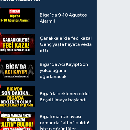
Biga'da 9-10 Ağustos
Alarmı!
Çanakkale'de feci kaza!
Genç yaşta hayata veda
etti
Biga'da Acı Kayıp! Son
yolculuğuna
uğurlanacak
Biga’da beklenen oldu!
Boşaltılmaya başlandı
Bigalı mantar avcısı
ormanda "altın" buldu!
İşte o görüntüler