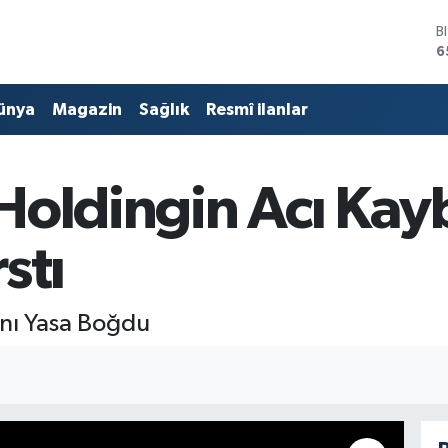
D
4
E
5
ünya
Magazin
Sağlık
Resmî ilanlar
S
6
G
6
oldingin Acı Kayb
B
1
B
stı
6
ını Yasa Boğdu