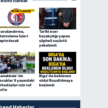
esmi İlanlar
RESMİ İLANDIR
avalandırma,
Tarihi eser
antolama İşleri
kaçakçılığı yapan
aptırılacak
şüpheli suçüstü
yakalandı
anakkale'de
Biga’da beklenen
ocuklar 9 yaşındaki
oldu! Boşaltılmaya
rkadaşları için saf
başlandı
uttu
Trend Haberler