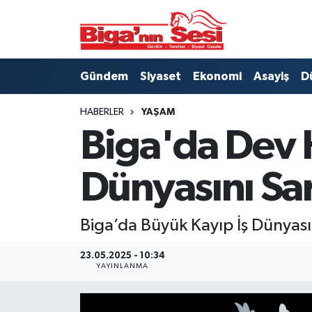
Asayiş
Çanakkale Hava Durumu
Gündem
Siyaset
Ekonomi
Asayiş
D
Astroloji
Çanakkale Trafik Yoğunluk Haritası
HABERLER
YAŞAM
Belde ve Köyler
Süper Lig Puan Durumu ve Fikstür
Biga'da Dev H
Belediye
Tüm Manşetler
Dünyasını Sar
Dünya
Son Dakika Haberleri
Biga’da Büyük Kayıp İş Dünyas
Eğitim
Haber Arşivi
23.05.2025 - 10:34
Ekonomi
YAYINLANMA
Genel