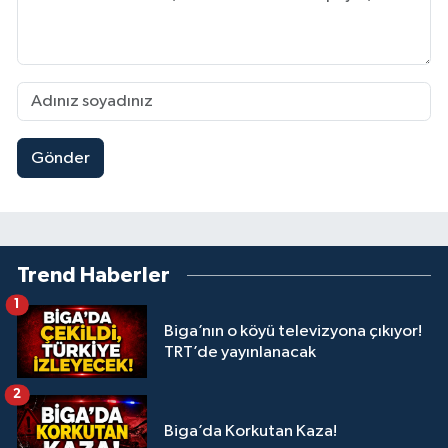
Gönder
Trend Haberler
1
Biga’nın o köyü televizyona çıkıyor!
TRT’de yayınlanacak
2
Biga’da Korkutan Kaza!