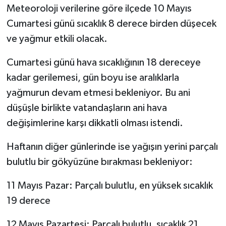
Meteoroloji verilerine göre ilçede 10 Mayıs
Cumartesi günü sıcaklık 8 derece birden düşecek
Siyaset
ve yağmur etkili olacak.
Spor
Cumartesi günü hava sıcaklığının 18 dereceye
Tarım ve Ekonomi
kadar gerilemesi, gün boyu ise aralıklarla
yağmurun devam etmesi bekleniyor. Bu ani
Teknoloji
düşüşle birlikte vatandaşların ani hava
değişimlerine karşı dikkatli olması istendi.
Ulusal
Haftanın diğer günlerinde ise yağışın yerini parçalı
Yaşam
bulutlu bir gökyüzüne bırakması bekleniyor:
11 Mayıs Pazar: Parçalı bulutlu, en yüksek sıcaklık
19 derece
12 Mayıs Pazartesi: Parçalı bulutlu, sıcaklık 21