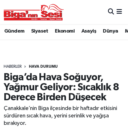
Asayiş
Çanakkale Hava Durumu
Gündem
Siyaset
Ekonomi
Asayiş
Dünya
M
Astroloji
Çanakkale Trafik Yoğunluk Haritası
Belde ve Köyler
Süper Lig Puan Durumu ve Fikstür
Belediye
Tüm Manşetler
HABERLER
HAVA DURUMU
Biga’da Hava Soğuyor,
Dünya
Son Dakika Haberleri
Yağmur Geliyor: Sıcaklık 8
Eğitim
Haber Arşivi
Derece Birden Düşecek
Çanakkale’nin Biga ilçesinde bir haftadır etkisini
Ekonomi
sürdüren sıcak hava, yerini serinlik ve yağışa
bırakıyor.
Genel