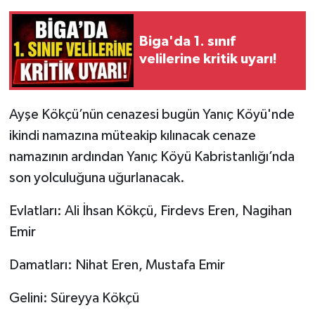
Siyaset
Biga'da 1. sınıf
velilerine kritik uyarı!
Spor
Tarım ve Ekonomi
Ayşe Kökçü’nün cenazesi bugün Yanıç Köyü'nde
ikindi namazına müteakip kılınacak cenaze
Teknoloji
namazının ardından Yanıç Köyü Kabristanlığı’nda
Ulusal
son yolculuğuna uğurlanacak.
Evlatları: Ali İhsan Kökçü, Firdevs Eren, Nagihan
Yaşam
Emir
Damatları: Nihat Eren, Mustafa Emir
Gelini: Süreyya Kökçü