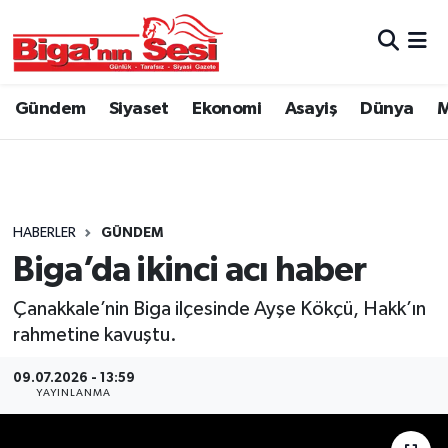
Asayiş
Çanakkale Hava Durumu
Gündem
Siyaset
Ekonomi
Asayiş
Dünya
M
Astroloji
Çanakkale Trafik Yoğunluk Haritası
Belde ve Köyler
Süper Lig Puan Durumu ve Fikstür
Belediye
Tüm Manşetler
HABERLER
GÜNDEM
Biga’da ikinci acı haber
Dünya
Son Dakika Haberleri
Çanakkale’nin Biga ilçesinde Ayşe Kökçü, Hakk’ın
Eğitim
Haber Arşivi
rahmetine kavuştu.
09.07.2026 - 13:59
Ekonomi
YAYINLANMA
Genel