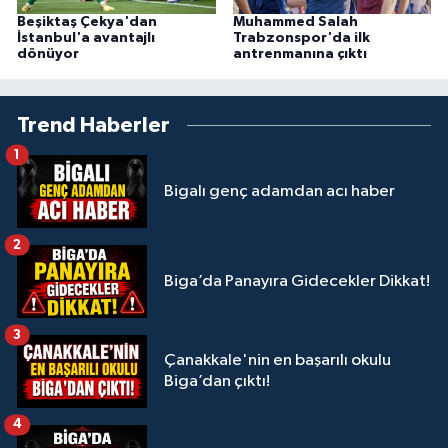
Beşiktaş Çekya'dan
Muhammed Salah
İstanbul'a avantajlı
Trabzonspor'da ilk
dönüyor
antrenmanına çıktı
Trend Haberler
1
Bigalı genç adamdan acı haber
2
Biga’da Panayıra Gidecekler Dikkat!
3
Çanakkale'nin en başarılı okulu
Biga’dan çıktı!
4