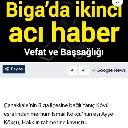
Gündem
Hava Durumu
İlan
Kültür Sanat
Magazin
Paylaş
-
+
A
A
Otomobil
Politika
Çanakkale’nin Biga ilçesine bağlı Yanıç Köyü
Resmî ilanlar
eşrafından merhum İsmail Kökçü'nün eşi Ayşe
Kökçü, Hakk’ın rahmetine kavuştu.
Sağlık