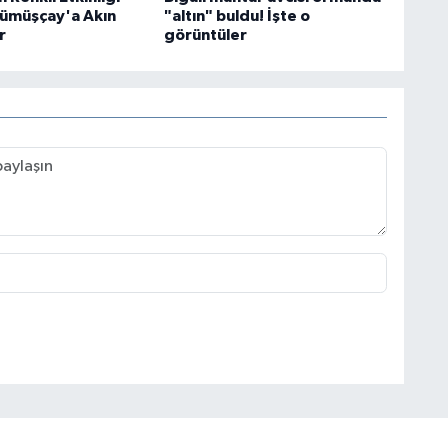
Gümüşçay'a Akın
"altın" buldu! İşte o
r
görüntüler