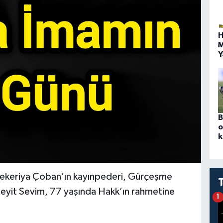
H
M
Y
B
o
k
ekeriya Çoban’ın kayınpederi, Gürçeşme
Seyit Sevim, 77 yaşında Hakk’ın rahmetine
1