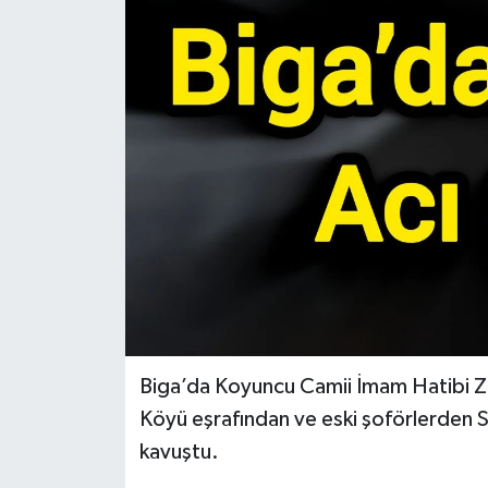
Gündem
Hava Durumu
İlan
Kültür Sanat
Magazin
Otomobil
Politika
Biga’da Koyuncu Camii İmam Hatibi Z
Köyü eşrafından ve eski şoförlerden 
Resmî ilanlar
kavuştu.
Sağlık