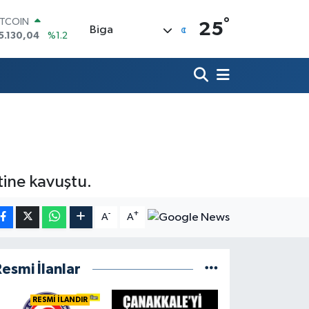
°
ITCOIN
25
Biga
5.130,04
%1.2
OLAR
7,7106
%0.17
URO
5,1652
%0.27
TERLİN
4,4046
%0.35
RAM ALTIN
648.99
%2.59
İST100
3.773
%-19
tine kavuştu.
-
+
A
A
esmi İlanlar
RESMİ İLANDIR