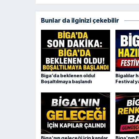
Bunlar da ilginizi çekebilir
Biga’da beklenen oldu!
Bigalılar h
Boşaltılmaya başlandı
Festival y
Biga'nın geleceği için kapılar
Biga'nın E