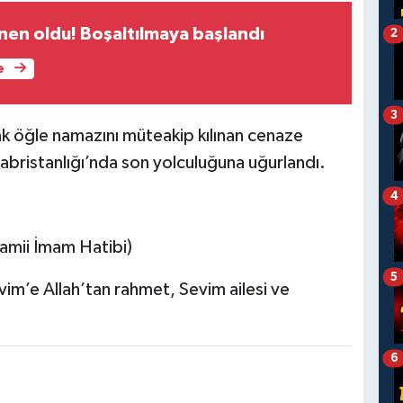
nen oldu! Boşaltılmaya başlandı
2
e
3
ak öğle namazını müteakip kılınan cenaze
ristanlığı’nda son yolculuğuna uğurlandı.
4
mii İmam Hatibi)
5
vim’e Allah’tan rahmet, Sevim ailesi ve
6