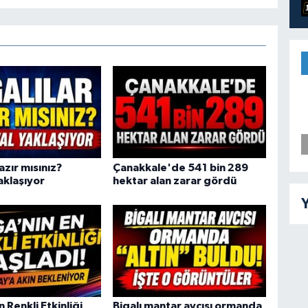
azır mısınız?
Çanakkale'de 541 bin 289
aklaşıyor
hektar alan zarar gördü
Y
n Renkli Etkinliği
Bigalı mantar avcısı ormanda