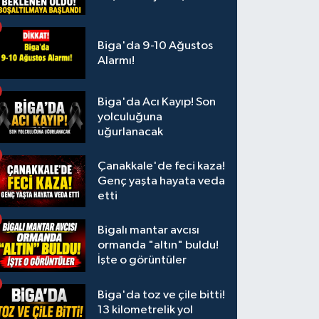
Biga'da 9-10 Ağustos
Alarmı!
Biga'da Acı Kayıp! Son
yolculuğuna
uğurlanacak
Çanakkale'de feci kaza!
Genç yaşta hayata veda
etti
Bigalı mantar avcısı
ormanda "altın" buldu!
İşte o görüntüler
Biga'da toz ve çile bitti!
13 kilometrelik yol