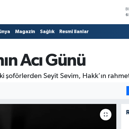
B
6
D
4
ünya
Magazin
Sağlık
Resmî ilanlar
E
5
S
6
ın Acı Günü
G
6
B
1
ski şoförlerden Seyit Sevim, Hakk’ın rahme
R