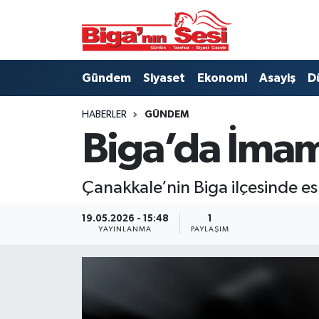
Asayiş
Çanakkale Hava Durumu
Gündem
Siyaset
Ekonomi
Asayiş
D
Astroloji
Çanakkale Trafik Yoğunluk Haritası
HABERLER
GÜNDEM
Belde ve Köyler
Süper Lig Puan Durumu ve Fikstür
Biga’da İmam
Belediye
Tüm Manşetler
Çanakkale’nin Biga ilçesinde e
Dünya
Son Dakika Haberleri
19.05.2026 - 15:48
1
YAYINLANMA
PAYLAŞIM
Eğitim
Haber Arşivi
Ekonomi
Genel