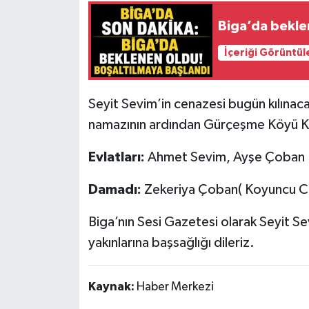
Biga’da bekle
Siyaset
İçeriği Görüntül
Spor
Tarım ve Ekonomi
Seyit Sevim’in cenazesi bugün kılınac
namazının ardından Gürçeşme Köyü Kab
Teknoloji
Evlatları:
Ahmet Sevim, Ayşe Çoban
Ulusal
Damadı:
Zekeriya Çoban( Koyuncu Ca
Yaşam
Biga’nın Sesi Gazetesi olarak Seyit Se
yakınlarına başsağlığı dileriz.
Kaynak:
Haber Merkezi