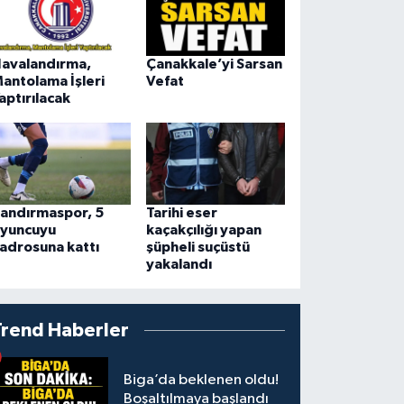
avalandırma,
Çanakkale’yi Sarsan
antolama İşleri
Vefat
aptırılacak
andırmaspor, 5
Tarihi eser
yuncuyu
kaçakçılığı yapan
adrosuna kattı
şüpheli suçüstü
yakalandı
Trend Haberler
Biga’da beklenen oldu!
Boşaltılmaya başlandı