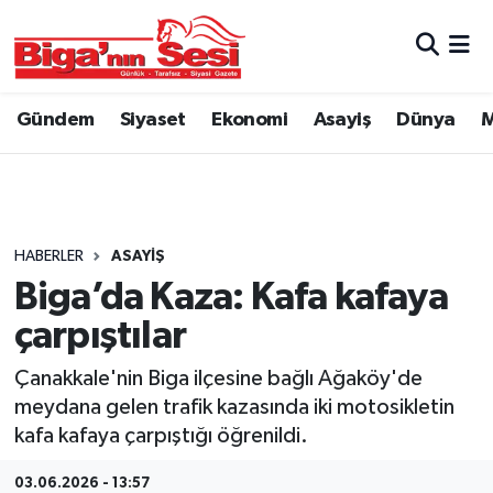
Asayiş
Çanakkale Hava Durumu
Gündem
Siyaset
Ekonomi
Asayiş
Dünya
M
Astroloji
Çanakkale Trafik Yoğunluk Haritası
Belde ve Köyler
Süper Lig Puan Durumu ve Fikstür
Belediye
Tüm Manşetler
HABERLER
ASAYIŞ
Biga’da Kaza: Kafa kafaya
Dünya
Son Dakika Haberleri
çarpıştılar
Eğitim
Haber Arşivi
Çanakkale'nin Biga ilçesine bağlı Ağaköy'de
meydana gelen trafik kazasında iki motosikletin
Ekonomi
kafa kafaya çarpıştığı öğrenildi.
Genel
03.06.2026 - 13:57