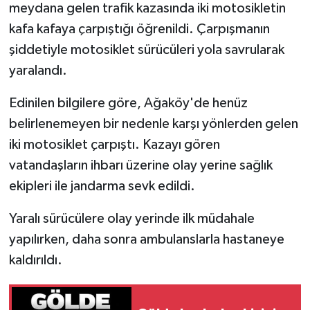
meydana gelen trafik kazasında iki motosikletin
kafa kafaya çarpıştığı öğrenildi. Çarpışmanın
Siyaset
şiddetiyle motosiklet sürücüleri yola savrularak
Spor
yaralandı.
Edinilen bilgilere göre, Ağaköy'de henüz
Tarım ve Ekonomi
belirlenemeyen bir nedenle karşı yönlerden gelen
Teknoloji
iki motosiklet çarpıştı. Kazayı gören
vatandaşların ihbarı üzerine olay yerine sağlık
Ulusal
ekipleri ile jandarma sevk edildi.
Yaşam
Yaralı sürücülere olay yerinde ilk müdahale
yapılırken, daha sonra ambulanslarla hastaneye
kaldırıldı.