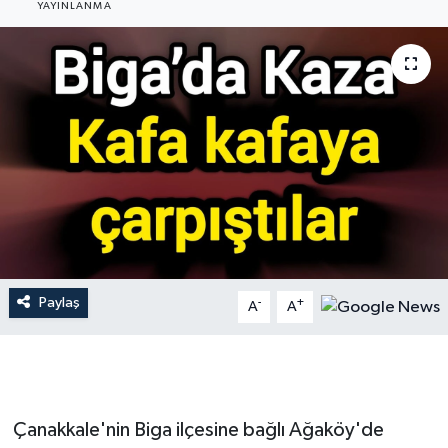
YAYINLANMA
Gündem
Hava Durumu
İlan
Kültür Sanat
Magazin
Otomobil
Paylaş
-
+
A
A
Politika
Resmî ilanlar
Çanakkale'nin Biga ilçesine bağlı Ağaköy'de
Sağlık